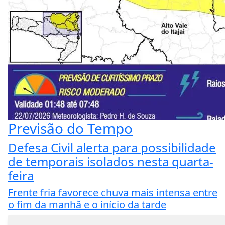
Previsão do Tempo
Defesa Civil alerta para possibilidade
de temporais isolados nesta quarta-
feira
Frente fria favorece chuva mais intensa entre
o fim da manhã e o início da tarde