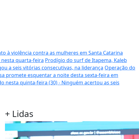
to à violência contra as mulheres em Santa Catarina
 nesta quarta-feira
Prodígio do surf de Itapema, Kaleb
ou a seis vitórias consecutivas, na liderança
Operação do
sa promete esquentar a noite desta sexta-feira em
o nesta quinta-feira (30) - Ninguém acertou as seis
+
Lidas