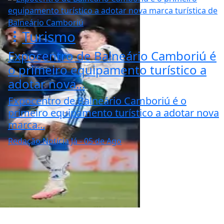
Turismo
Expocentro de Balneário Camboriú é
o primeiro equipamento turístico a
adotar nova...
Expocentro de Balneário Camboriú é o
primeiro equipamento turístico a adotar nova
marca...
Redação Notícia Já
- 05 de Ago