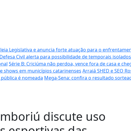
ia Legislativa e anuncia forte atuação para o enfrentamen
Defesa Civil alerta para possibilidade de temporais isolados
onal
Série B: Criciúma não perdoa, vence fora de casa e cheg
s de shows em municípios catarinenses
Arraiá SHED e SEO Ro
a pública é nomeada
Mega-Sena: confira o resultado sortead
mboriú discute uso
s esportivas das