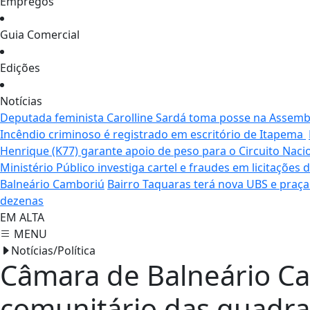
Empregos
Guia Comercial
Edições
Notícias
Deputada feminista Carolline Sardá toma posse na Assemble
Incêndio criminoso é registrado em escritório de Itapema
Henrique (K77) garante apoio de peso para o Circuito Naci
Ministério Público investiga cartel e fraudes em licitaçõe
Balneário Camboriú
Bairro Taquaras terá nova UBS e praç
dezenas
EM ALTA
MENU
Notícias/Política
Câmara de Balneário Ca
comunitário das quadra