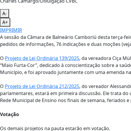
Charles Camargo/Divulgação CVBC
A-
A+
IMPRIMIR
A sessão da Câmara de Balneário Camboriú desta terça-feira
pedidos de informações, 76 indicações e duas moções (vej
O
Projeto de Lei Ordinária 139/2025
, da vereadora Ciça Müll
“Maio Furta-Cor”, dedicado à conscientização sobre a saúd
Município, e foi aprovado juntamente com uma emenda na 
O
Projeto de Lei Ordinária 212/2025
, do vereador Alessand
parlamentares, estará em primeira discussão. Ele trata do
Rede Municipal de Ensino nos finais de semana, feriados e 
Votação
Os demais projetos na pauta estarão em votação.