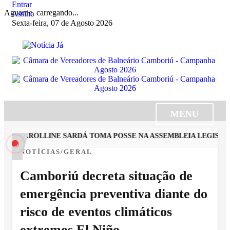
Entrar
Aguarde, carregando...
Assine
Sexta-feira, 07 de Agosto 2026
MENU
TA CAROLLINE SARDÁ TOMA POSSE NA ASSEMBLEIA LEGISLATI
NOTÍCIAS/GERAL
Camboriú decreta situação de
emergência preventiva diante do
risco de eventos climáticos
extremos El Niño