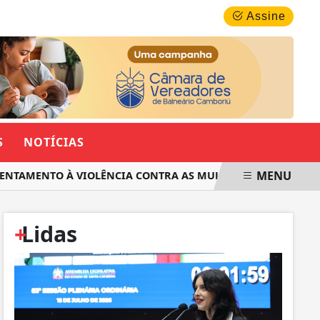
SÁBADO, 08 DE AGOSTO 2026
Assine
S
NOTÍCIAS
MENU
TAMENTO À VIOLÊNCIA CONTRA AS MULHERES EM SANTA CATA
+
Lidas