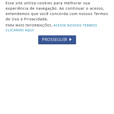
para liderar gestão de marketing e lança...
Esse site utiliza cookies para melhorar sua
SP CAPITAL contrata renomado publicitário para
experiência de navegação. Ao continuar o acesso,
liderar gestão de marketing e lança novo...
entendemos que você concorda com nossos Termos
de Uso e Privacidade.
REDAÇÃO NOTÍCIA JÁ
- 06 DE AGO
PARA MAIS INFORMAÇÕES,
ACESSE NOSSOS TERMOS
CLICANDO AQUI
PROSSEGUIR
TODAS AS POSTAGENS
Não possui uma conta?
Você pode ler matérias exclusivas, anunciar
classificados e muito mais!
ASSINE AGORA