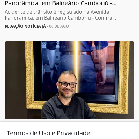
Panorâmica, em Balneário Camboriú -...
Acidente de trânsito é registrado na Avenida
Panorâmica, em Balneário Camboriú - Confira...
REDAÇÃO NOTÍCIA JÁ
- 06 DE AGO
ECONOMIA
SP CAPITAL contrata renomado publicitário
Termos de Uso e Privacidade