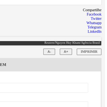
Compartilhe
Facebook
Twitter
Whatsapp
Telegram
LinkedIn
Reuters/Nguyen Huy Kham/Agência Brasil
A-
A+
IMPRIMIR
GEM