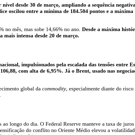
or nível desde 30 de março, ampliando a sequência negativ
dice oscilou entre a mínima de 184.504 pontos e a máxima 
5% no mês, mas sobe 14,66% no ano.
Desde a máxima históri
 a mais intensa desde 20 de março.
acional, impulsionados pela escalada das tensões entre Es
 106,88, com alta de 6,95%. Já o Brent, usado nas negocia
necimento global da
commodity
, especialmente diante do risc
.
s ao longo do dia. O Federal Reserve manteve a taxa de juros
nsificação do conflito no Oriente Médio elevou a volatilidade