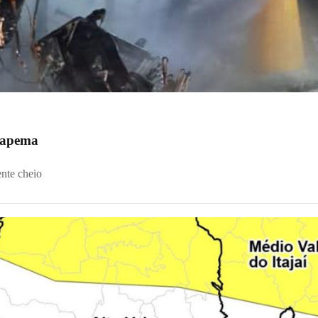
 Itapema
ente cheio