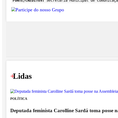
FONTE/CRÉDITOS:
Secretaria Municipal de Comunicaçã
+
Lidas
POLÍTICA
Deputada feminista Carolline Sardá toma posse na