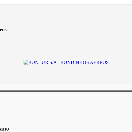
ens.
 ano