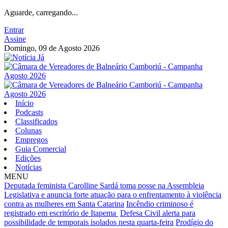
Aguarde, carregando...
Entrar
Assine
Domingo, 09 de Agosto 2026
Início
Podcasts
Classificados
Colunas
Empregos
Guia Comercial
Edições
Notícias
MENU
Deputada feminista Carolline Sardá toma posse na Assembleia
Legislativa e anuncia forte atuação para o enfrentamento à violência
contra as mulheres em Santa Catarina
Incêndio criminoso é
registrado em escritório de Itapema
Defesa Civil alerta para
possibilidade de temporais isolados nesta quarta-feira
Prodígio do