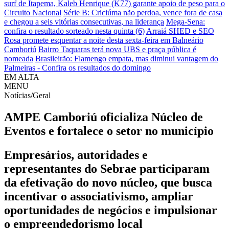
surf de Itapema, Kaleb Henrique (K77) garante apoio de peso para o
Circuito Nacional
Série B: Criciúma não perdoa, vence fora de casa
e chegou a seis vitórias consecutivas, na liderança
Mega-Sena:
confira o resultado sorteado nesta quinta (6)
Arraiá SHED e SEO
Rosa promete esquentar a noite desta sexta-feira em Balneário
Camboriú
Bairro Taquaras terá nova UBS e praça pública é
nomeada
Brasileirão: Flamengo empata, mas diminui vantagem do
Palmeiras - Confira os resultados do domingo
EM ALTA
MENU
Notícias/Geral
AMPE Camboriú oficializa Núcleo de
Eventos e fortalece o setor no município
Empresários, autoridades e
representantes do Sebrae participaram
da efetivação do novo núcleo, que busca
incentivar o associativismo, ampliar
oportunidades de negócios e impulsionar
o empreendedorismo local