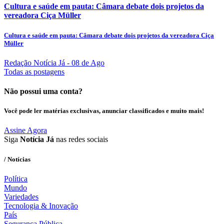
Cultura e saúde em pauta: Câmara debate dois projetos da
vereadora Ciça Müller
Cultura e saúde em pauta: Câmara debate dois projetos da vereadora Ciça
Müller
Redação Notícia Já
- 08 de Ago
Todas as postagens
Não possui uma conta?
Você pode ler matérias exclusivas, anunciar classificados e muito mais!
Assine Agora
Siga
Notícia Já
nas redes sociais
/ Notícias
Política
Mundo
Variedades
Tecnologia & Inovação
País
Segurança Pública