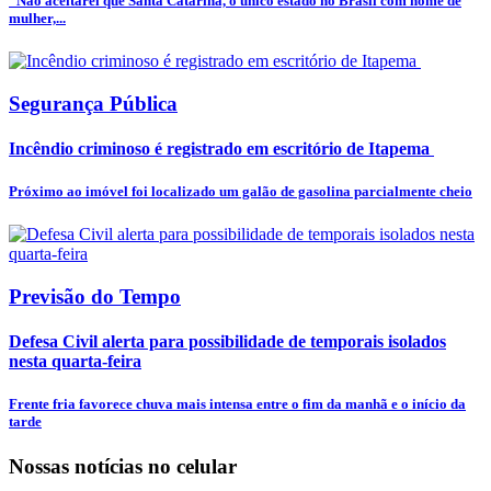
”Não aceitarei que Santa Catarina, o único estado no Brasil com nome de
mulher,...
Segurança Pública
Incêndio criminoso é registrado em escritório de Itapema
Próximo ao imóvel foi localizado um galão de gasolina parcialmente cheio
Previsão do Tempo
Defesa Civil alerta para possibilidade de temporais isolados
nesta quarta-feira
Frente fria favorece chuva mais intensa entre o fim da manhã e o início da
tarde
Nossas notícias
no celular