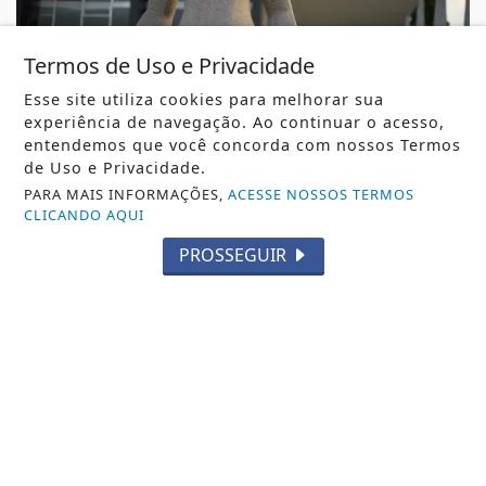
Termos de Uso e Privacidade
JUSTIÇA
Esse site utiliza cookies para melhorar sua
Supremo Tribunal Federal muda decisão de
experiência de navegação. Ao continuar o acesso,
Moraes e reduz pena de condenada por 8
entendemos que você concorda com nossos Termos
de...
de Uso e Privacidade.
PARA MAIS INFORMAÇÕES,
ACESSE NOSSOS TERMOS
Supremo Tribunal Federal muda decisão de Moraes e
CLICANDO AQUI
reduz pena de condenada por 8 de janeiro
REDAÇÃO NOTÍCIA JÁ
- 07 DE AGO
PROSSEGUIR