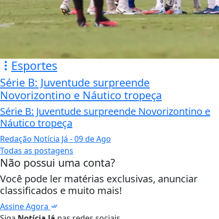
Esportes
Série B: Juventude surpreende
Novorizontino e Náutico tropeça
Série B: Juventude surpreende Novorizontino e
Náutico tropeça
Redação Notícia Já
- 09 de Ago
Todas as postagens
Não possui uma conta?
Você pode ler matérias exclusivas, anunciar
classificados e muito mais!
Assine Agora
Siga
Notícia Já
nas redes sociais