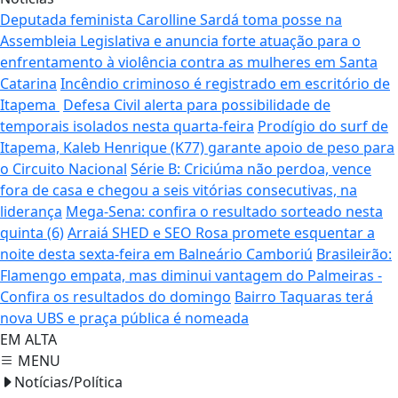
Deputada feminista Carolline Sardá toma posse na
Assembleia Legislativa e anuncia forte atuação para o
enfrentamento à violência contra as mulheres em Santa
Catarina
Incêndio criminoso é registrado em escritório de
Itapema
Defesa Civil alerta para possibilidade de
temporais isolados nesta quarta-feira
Prodígio do surf de
Itapema, Kaleb Henrique (K77) garante apoio de peso para
o Circuito Nacional
Série B: Criciúma não perdoa, vence
fora de casa e chegou a seis vitórias consecutivas, na
liderança
Mega-Sena: confira o resultado sorteado nesta
quinta (6)
Arraiá SHED e SEO Rosa promete esquentar a
noite desta sexta-feira em Balneário Camboriú
Brasileirão:
Flamengo empata, mas diminui vantagem do Palmeiras -
Confira os resultados do domingo
Bairro Taquaras terá
nova UBS e praça pública é nomeada
EM ALTA
MENU
Notícias/Política