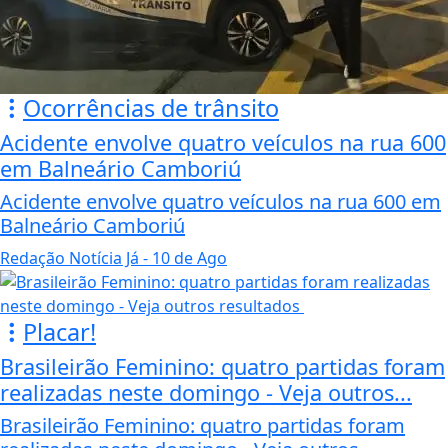
Ocorrências de trânsito
Acidente envolve quatro veículos na rua 600
em Balneário Camboriú
Acidente envolve quatro veículos na rua 600 em
Balneário Camboriú
Redação Notícia Já
- 10 de Ago
Placar!
Brasileirão Feminino: quatro partidas foram
realizadas neste domingo - Veja outros...
Brasileirão Feminino: quatro partidas foram