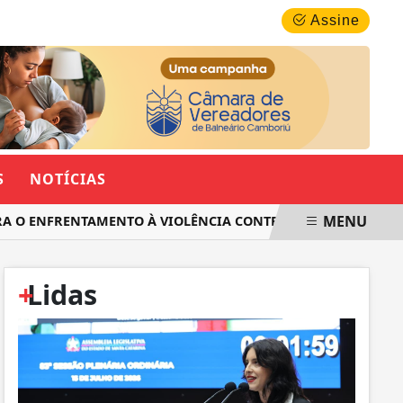
QUINTA-FEIRA, 06 DE AGOSTO 2026
Assine
S
NOTÍCIAS
MENU
 ENFRENTAMENTO À VIOLÊNCIA CONTRA AS MULHERES EM SAN
+
Lidas