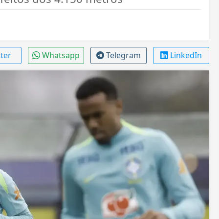
tter
Whatsapp
Telegram
LinkedIn