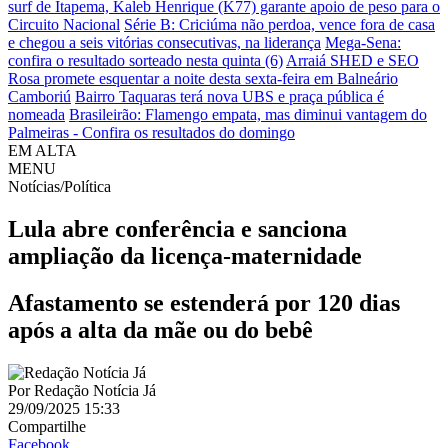
surf de Itapema, Kaleb Henrique (K77) garante apoio de peso para o
Circuito Nacional
Série B: Criciúma não perdoa, vence fora de casa
e chegou a seis vitórias consecutivas, na liderança
Mega-Sena:
confira o resultado sorteado nesta quinta (6)
Arraiá SHED e SEO
Rosa promete esquentar a noite desta sexta-feira em Balneário
Camboriú
Bairro Taquaras terá nova UBS e praça pública é
nomeada
Brasileirão: Flamengo empata, mas diminui vantagem do
Palmeiras - Confira os resultados do domingo
EM ALTA
MENU
Notícias/Política
Lula abre conferência e sanciona
ampliação da licença-maternidade
Afastamento se estenderá por 120 dias
após a alta da mãe ou do bebê
Por
Redação Notícia Já
29/09/2025 15:33
Compartilhe
Facebook