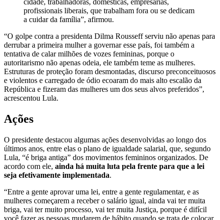
cidade, trabalhadoras, domésticas, empresárias,
profissionais liberais, que trabalham fora ou se dedicam
a cuidar da família”, afirmou.
“O golpe contra a presidenta Dilma Rousseff serviu não apenas para
derrubar a primeira mulher a governar esse país, foi também a
tentativa de calar milhões de vozes femininas, porque o
autoritarismo não apenas odeia, ele também teme as mulheres.
Estruturas de proteção foram desmontadas, discurso preconceituosos
e violentos e carregado de ódio ecoaram do mais alto escalão da
República e fizeram das mulheres um dos seus alvos preferidos”,
acrescentou Lula.
Ações
O presidente destacou algumas ações desenvolvidas ao longo dos
últimos anos, entre elas o plano de igualdade salarial, que, segundo
Lula, “é briga antiga” dos movimentos femininos organizados. De
acordo com ele,
ainda há muita luta pela frente para que a lei
seja efetivamente implementada
.
“Entre a gente aprovar uma lei, entre a gente regulamentar, e as
mulheres começarem a receber o salário igual, ainda vai ter muita
briga, vai ter muito processo, vai ter muita Justiça, porque é difícil
você fazer as pessoas mudarem de hábito quando se trata de colocar