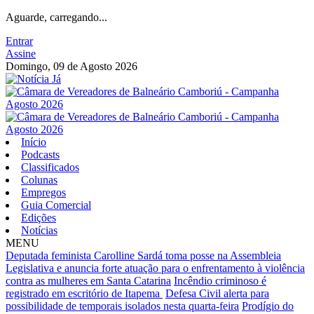
Aguarde, carregando...
Entrar
Assine
Domingo, 09 de Agosto 2026
Início
Podcasts
Classificados
Colunas
Empregos
Guia Comercial
Edições
Notícias
MENU
Deputada feminista Carolline Sardá toma posse na Assembleia
Legislativa e anuncia forte atuação para o enfrentamento à violência
contra as mulheres em Santa Catarina
Incêndio criminoso é
registrado em escritório de Itapema
Defesa Civil alerta para
possibilidade de temporais isolados nesta quarta-feira
Prodígio do