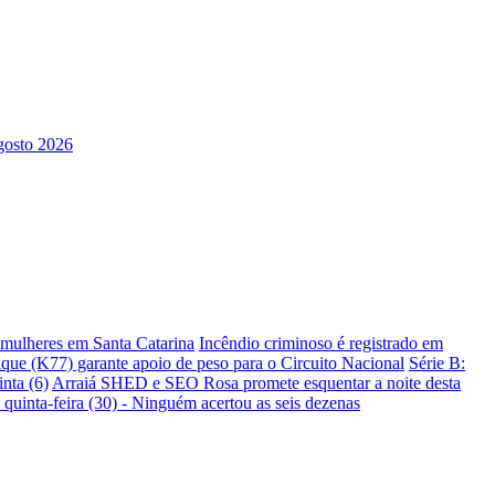
s mulheres em Santa Catarina
Incêndio criminoso é registrado em
ique (K77) garante apoio de peso para o Circuito Nacional
Série B:
nta (6)
Arraiá SHED e SEO Rosa promete esquentar a noite desta
 quinta-feira (30) - Ninguém acertou as seis dezenas