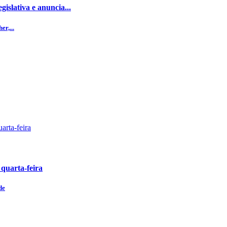
islativa e anuncia...
r,...
 quarta-feira
de