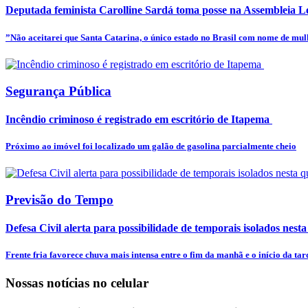
Deputada feminista Carolline Sardá toma posse na Assembleia Leg
”Não aceitarei que Santa Catarina, o único estado no Brasil com nome de mulhe
Segurança Pública
Incêndio criminoso é registrado em escritório de Itapema
Próximo ao imóvel foi localizado um galão de gasolina parcialmente cheio
Previsão do Tempo
Defesa Civil alerta para possibilidade de temporais isolados nesta
Frente fria favorece chuva mais intensa entre o fim da manhã e o início da tar
Nossas notícias
no celular