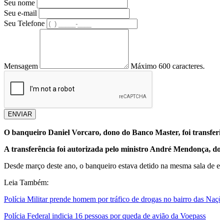
Seu nome
Seu e-mail
Seu Telefone
Mensagem
Máximo 600 caracteres.
ENVIAR
O banqueiro Daniel Vorcaro, dono do Banco Master, foi transferi
A transferência foi autorizada pelo ministro André Mendonça, do
Desde março deste ano, o banqueiro estava detido na mesma sala de est
Leia Também:
Polícia Militar prende homem por tráfico de drogas no bairro das Naç
Polícia Federal indicia 16 pessoas por queda de avião da Voepass