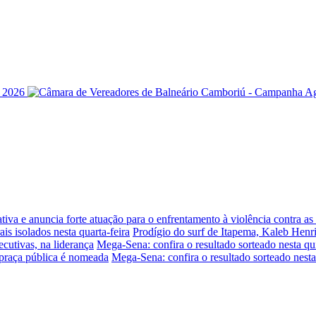
iva e anuncia forte atuação para o enfrentamento à violência contra a
is isolados nesta quarta-feira
Prodígio do surf de Itapema, Kaleb Henr
ecutivas, na liderança
Mega-Sena: confira o resultado sorteado nesta qui
praça pública é nomeada
Mega-Sena: confira o resultado sorteado nesta