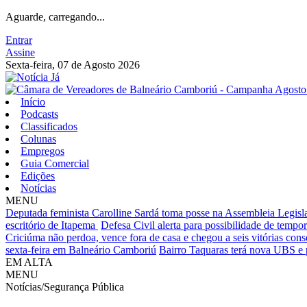
Aguarde, carregando...
Entrar
Assine
Sexta-feira, 07 de Agosto 2026
Início
Podcasts
Classificados
Colunas
Empregos
Guia Comercial
Edições
Notícias
MENU
Deputada feminista Carolline Sardá toma posse na Assembleia Legislat
escritório de Itapema
Defesa Civil alerta para possibilidade de tempora
Criciúma não perdoa, vence fora de casa e chegou a seis vitórias cons
sexta-feira em Balneário Camboriú
Bairro Taquaras terá nova UBS e 
EM ALTA
MENU
Notícias/Segurança Pública