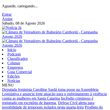
Aguarde, carregando...
Entrar
Assine
Sábado, 08 de Agosto 2026
Início
Podcasts
Classificados
Colunas
Empregos
Guia Comercial
Edições
Notícias
MENU
Deputada feminista Carolline Sardá toma posse na Assembleia
Legislativa e anuncia forte atuação para o enfrentamento à violência
contra as mulheres em Santa Catarina
Incêndio criminoso é
registrado em escritório de Itapema
Defesa Civil alerta para
possibilidade de temporais isolados nesta quarta-feira
Prodígio do