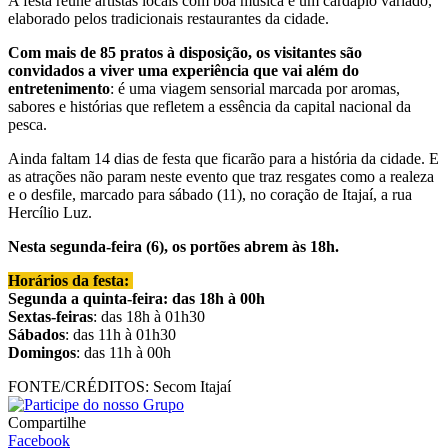
A festa reúne artistas locais com boa música e um cardápio variado,
elaborado pelos tradicionais restaurantes da cidade.
Com mais de 85 pratos à disposição, os visitantes são
convidados a viver uma experiência que vai além do
entretenimento
: é uma viagem sensorial marcada por aromas,
sabores e histórias que refletem a essência da capital nacional da
pesca.
Ainda faltam 14 dias de festa que ficarão para a história da cidade. E
as atrações não param neste evento que traz resgates como a realeza
e o desfile, marcado para sábado (11), no coração de Itajaí, a rua
Hercílio Luz.
Nesta segunda-feira (6), os portões abrem às 18h.
Horários da festa:
Segunda a quinta-feira: das 18h à 00h
Sextas-feiras
: das 18h à 01h30
Sábados
: das 11h à 01h30
Domingos
: das 11h à 00h
FONTE/CRÉDITOS:
Secom Itajaí
Compartilhe
Facebook