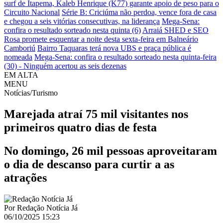
surf de Itapema, Kaleb Henrique (K77) garante apoio de peso para o
Circuito Nacional
Série B: Criciúma não perdoa, vence fora de casa
e chegou a seis vitórias consecutivas, na liderança
Mega-Sena:
confira o resultado sorteado nesta quinta (6)
Arraiá SHED e SEO
Rosa promete esquentar a noite desta sexta-feira em Balneário
Camboriú
Bairro Taquaras terá nova UBS e praça pública é
nomeada
Mega-Sena: confira o resultado sorteado nesta quinta-feira
(30) - Ninguém acertou as seis dezenas
EM ALTA
MENU
Notícias/Turismo
Marejada atraí 75 mil visitantes nos
primeiros quatro dias de festa
No domingo, 26 mil pessoas aproveitaram
o dia de descanso para curtir a as
atrações
Por
Redação Notícia Já
06/10/2025 15:23