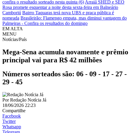
confira o resultado sorteado nesta quinta (6)
Arraiá SHED e SEO
Rosa promete esquentar a noite desta sexta-feira em Balneário
Camboriú
Bairro Taquaras terá nova UBS e praça pública é
nomeada
Brasileirão: Flamengo empata, mas diminui vantagem do
Palmeiras - Confira os resultados do domingo
EM ALTA
MENU
Notícias/País
Mega-Sena acumula novamente e prêmio
principal vai para R$ 42 milhões
Números sorteados são: 06 - 09 - 17 - 27 -
29 - 45
Por
Redação Notícia Já
18/06/2026 22:23
Compartilhe
Facebook
Twitter
Whatsapp
Telegram