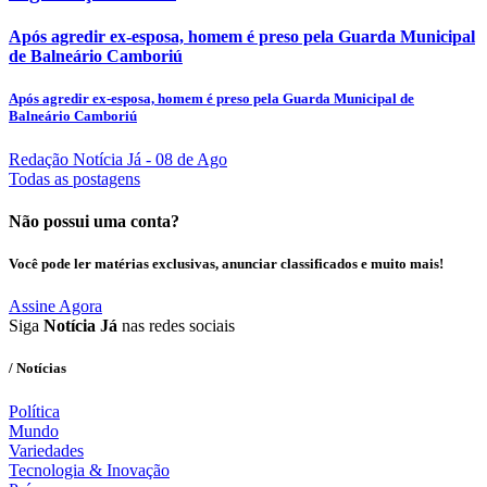
Após agredir ex-esposa, homem é preso pela Guarda Municipal
de Balneário Camboriú
Após agredir ex-esposa, homem é preso pela Guarda Municipal de
Balneário Camboriú
Redação Notícia Já
- 08 de Ago
Todas as postagens
Não possui uma conta?
Você pode ler matérias exclusivas, anunciar classificados e muito mais!
Assine Agora
Siga
Notícia Já
nas redes sociais
/ Notícias
Política
Mundo
Variedades
Tecnologia & Inovação