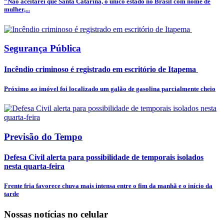
”Não aceitarei que Santa Catarina, o único estado no Brasil com nome de
mulher,...
Segurança Pública
Incêndio criminoso é registrado em escritório de Itapema
Próximo ao imóvel foi localizado um galão de gasolina parcialmente cheio
Previsão do Tempo
Defesa Civil alerta para possibilidade de temporais isolados
nesta quarta-feira
Frente fria favorece chuva mais intensa entre o fim da manhã e o início da
tarde
Nossas notícias
no celular