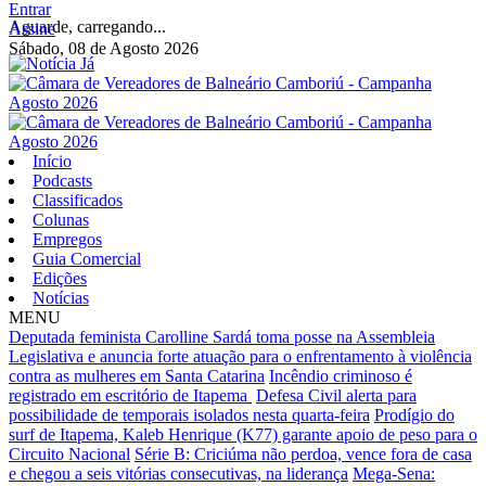
Entrar
Aguarde, carregando...
Assine
Sábado, 08 de Agosto 2026
Início
Podcasts
Classificados
Colunas
Empregos
Guia Comercial
Edições
Notícias
MENU
Deputada feminista Carolline Sardá toma posse na Assembleia
Legislativa e anuncia forte atuação para o enfrentamento à violência
contra as mulheres em Santa Catarina
Incêndio criminoso é
registrado em escritório de Itapema
Defesa Civil alerta para
possibilidade de temporais isolados nesta quarta-feira
Prodígio do
surf de Itapema, Kaleb Henrique (K77) garante apoio de peso para o
Circuito Nacional
Série B: Criciúma não perdoa, vence fora de casa
e chegou a seis vitórias consecutivas, na liderança
Mega-Sena: