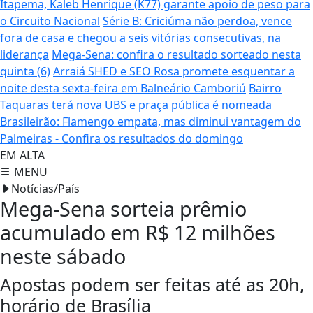
Itapema, Kaleb Henrique (K77) garante apoio de peso para
o Circuito Nacional
Série B: Criciúma não perdoa, vence
fora de casa e chegou a seis vitórias consecutivas, na
liderança
Mega-Sena: confira o resultado sorteado nesta
quinta (6)
Arraiá SHED e SEO Rosa promete esquentar a
noite desta sexta-feira em Balneário Camboriú
Bairro
Taquaras terá nova UBS e praça pública é nomeada
Brasileirão: Flamengo empata, mas diminui vantagem do
Palmeiras - Confira os resultados do domingo
EM ALTA
MENU
Notícias/País
Mega-Sena sorteia prêmio
acumulado em R$ 12 milhões
neste sábado
Apostas podem ser feitas até as 20h,
horário de Brasília