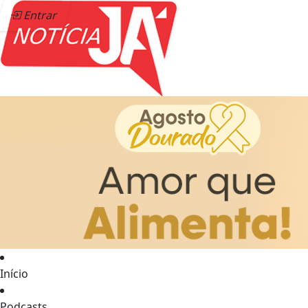
Entrar
Início
Podcasts