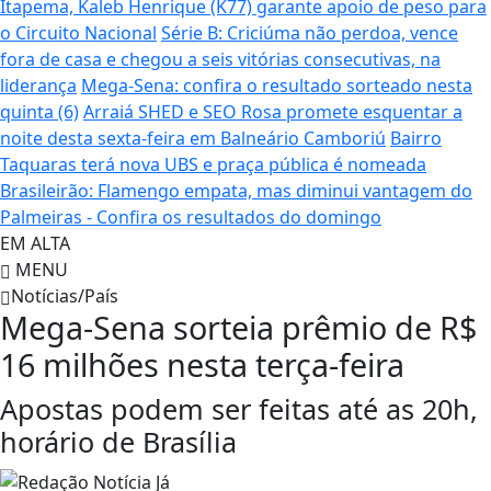
Itapema, Kaleb Henrique (K77) garante apoio de peso para
o Circuito Nacional
Série B: Criciúma não perdoa, vence
fora de casa e chegou a seis vitórias consecutivas, na
liderança
Mega-Sena: confira o resultado sorteado nesta
quinta (6)
Arraiá SHED e SEO Rosa promete esquentar a
noite desta sexta-feira em Balneário Camboriú
Bairro
Taquaras terá nova UBS e praça pública é nomeada
Brasileirão: Flamengo empata, mas diminui vantagem do
Palmeiras - Confira os resultados do domingo
EM ALTA
MENU
Notícias/País
Mega-Sena sorteia prêmio de R$
16 milhões nesta terça-feira
Apostas podem ser feitas até as 20h,
horário de Brasília