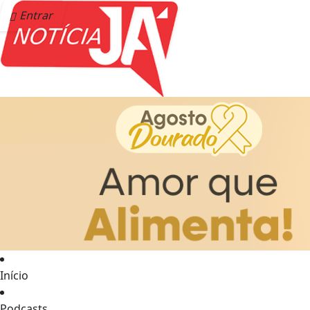
Entrar
Início
Podcasts