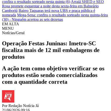
confira o resultado sorteado nesta quinta (6)
Arraiá SHED e SEO
Rosa promete esquentar a noite desta sexta-feira em Balneário
Camboriú
Bairro Taquaras terá nova UBS e praça pública é
nomeada
Mega-Sena: confira o resultado sorteado nesta quinta-feira
(30) - Ninguém acertou as seis dezenas
EM ALTA
MENU
Notícias/Geral
Operação Festas Juninas: Imetro-SC
fiscaliza mais de 12 mil embalagens de
produtos
A ação tem como objetivo verificar se os
produtos estão sendo comercializados
com a quantidade correta
Por
Redação Notícia Já
21/06/2026 09:16