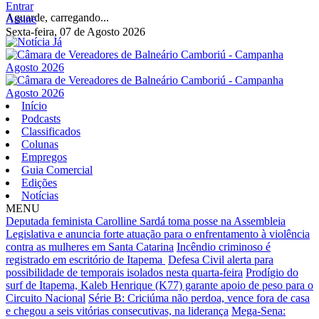
Entrar
Aguarde, carregando...
Assine
Sexta-feira, 07 de Agosto 2026
Início
Podcasts
Classificados
Colunas
Empregos
Guia Comercial
Edições
Notícias
MENU
Deputada feminista Carolline Sardá toma posse na Assembleia
Legislativa e anuncia forte atuação para o enfrentamento à violência
contra as mulheres em Santa Catarina
Incêndio criminoso é
registrado em escritório de Itapema
Defesa Civil alerta para
possibilidade de temporais isolados nesta quarta-feira
Prodígio do
surf de Itapema, Kaleb Henrique (K77) garante apoio de peso para o
Circuito Nacional
Série B: Criciúma não perdoa, vence fora de casa
e chegou a seis vitórias consecutivas, na liderança
Mega-Sena: