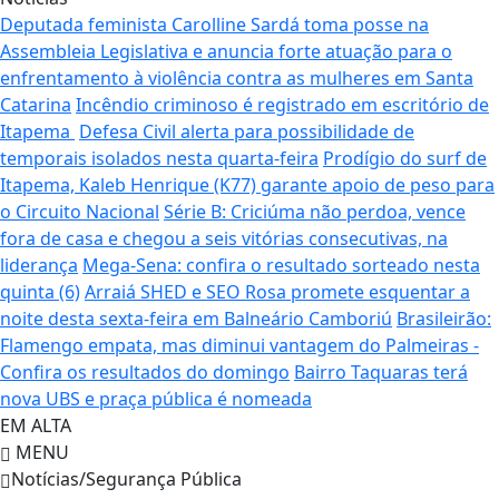
Deputada feminista Carolline Sardá toma posse na
Assembleia Legislativa e anuncia forte atuação para o
enfrentamento à violência contra as mulheres em Santa
Catarina
Incêndio criminoso é registrado em escritório de
Itapema
Defesa Civil alerta para possibilidade de
temporais isolados nesta quarta-feira
Prodígio do surf de
Itapema, Kaleb Henrique (K77) garante apoio de peso para
o Circuito Nacional
Série B: Criciúma não perdoa, vence
fora de casa e chegou a seis vitórias consecutivas, na
liderança
Mega-Sena: confira o resultado sorteado nesta
quinta (6)
Arraiá SHED e SEO Rosa promete esquentar a
noite desta sexta-feira em Balneário Camboriú
Brasileirão:
Flamengo empata, mas diminui vantagem do Palmeiras -
Confira os resultados do domingo
Bairro Taquaras terá
nova UBS e praça pública é nomeada
EM ALTA
MENU
Notícias/Segurança Pública