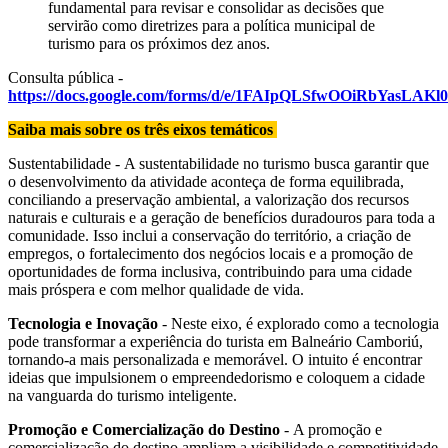
fundamental para revisar e consolidar as decisões que
servirão como diretrizes para a política municipal de
turismo para os próximos dez anos.
Consulta pública -
https://docs.google.com/forms/d/e/1FAIpQLSfwOOiRbYas
Saiba mais sobre os três eixos temáticos
Sustentabilidade - A sustentabilidade no turismo busca garantir que
o desenvolvimento da atividade aconteça de forma equilibrada,
conciliando a preservação ambiental, a valorização dos recursos
naturais e culturais e a geração de benefícios duradouros para toda a
comunidade. Isso inclui a conservação do território, a criação de
empregos, o fortalecimento dos negócios locais e a promoção de
oportunidades de forma inclusiva, contribuindo para uma cidade
mais próspera e com melhor qualidade de vida.
Tecnologia e Inovação
- Neste eixo, é explorado como a tecnologia
pode transformar a experiência do turista em Balneário Camboriú,
tornando-a mais personalizada e memorável. O intuito é encontrar
ideias que impulsionem o empreendedorismo e coloquem a cidade
na vanguarda do turismo inteligente.
Promoção e Comercialização do Destino
- A promoção e
comercialização do destino ampliam a visibilidade e competitividade