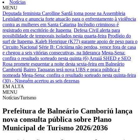
Notícias
MENU
Deputada feminista Carolline Sardá toma posse na Assembleia
Legislativa e anuncia forte atuação para o enfrentamento à violência
contra as mulheres em Santa Catarina
Incêndio criminoso é
registrado em escritório de Itapema
Defesa Civil alerta para
possibilidade de temporais isolados nesta quarta-feira
Prodígio do
surf de Itapema, Kaleb Henrique (K77) garante apoio de peso para o
Circuito Nacional
Série B: Criciúma não perdoa, vence fora de casa
e chegou a seis vitórias consecutivas, na liderança
Mega-Sena:
confira o resultado sorteado nesta quinta (6)
Arraiá SHED e SEO
Rosa promete esquentar a noite desta sexta-feira em Balneário
Camboriú
Bairro Taquaras terá nova UBS e praça pública é
nomeada
Mega-Sena: confira o resultado sorteado nesta quinta-feira
(30) - Ninguém acertou as seis dezenas
EM ALTA
MENU
Notícias/Turismo
Prefeitura de Balneário Camboriú lança
nova consulta pública sobre Plano
Municipal de Turismo 2026/2036