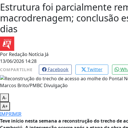
Estrutura foi parcialmente re
macrodrenagem; conclusão est
dias
Por
Redação Notícia Já
13/06/2026 14:28
Facebook
Twitter
Wh
COMPARTILHE
Marcos Brito/PMBC Divulgação
A-
A+
IMPRIMIR
Teve início nesta semana a reconstrução do trecho de a
Camboriú. A intervenção ocorre após a etapa da obra d