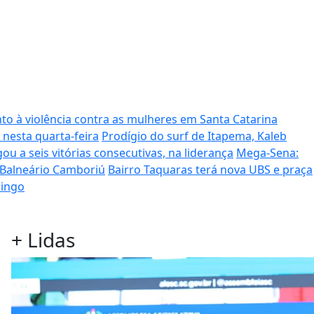
to à violência contra as mulheres em Santa Catarina
 nesta quarta-feira
Prodígio do surf de Itapema, Kaleb
ou a seis vitórias consecutivas, na liderança
Mega-Sena:
 Balneário Camboriú
Bairro Taquaras terá nova UBS e praça
mingo
+
Lidas