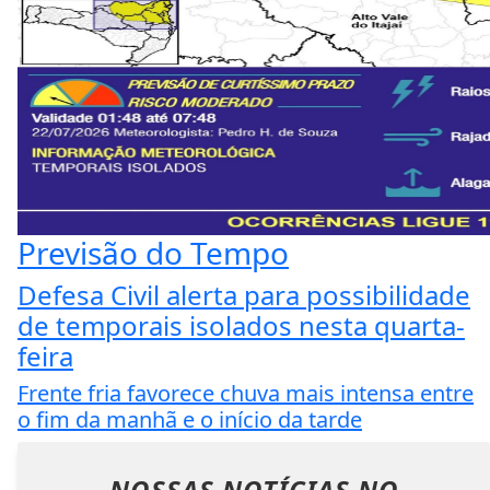
Previsão do Tempo
Defesa Civil alerta para possibilidade
de temporais isolados nesta quarta-
feira
Frente fria favorece chuva mais intensa entre
o fim da manhã e o início da tarde
NOSSAS NOTÍCIAS
NO