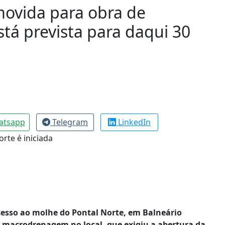
movida para obra de
á prevista para daqui 30
atsapp
Telegram
LinkedIn
cesso ao molhe do Pontal Norte, em Balneário
e macrodrenagem no local, que exigiu a abertura da