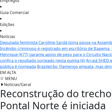
Empregos
Guia Comercial
Edições
Notícias
Deputada feminista Carolline Sardá toma posse na Assemble
Incêndio criminoso é registrado em escritório de Itapema
Henrique (K77) garante apoio de peso para o Circuito Naci
confira o resultado sorteado nesta quinta (6)
Arraiá SHED e
pública é nomeada
Brasileirão: Flamengo empata, mas dim
EM ALTA
MENU
Notícias/Geral
Reconstrução do trecho
Pontal Norte é iniciada