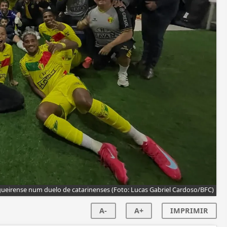
Figueirense num duelo de catarinenses (Foto: Lucas Gabriel Cardoso/BFC)
A-
A+
IMPRIMIR