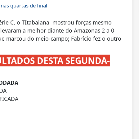
as quartas de final
Série C, o TItabaiana mostrou forças mesmo
es levaram a melhor diante do Amazonas 2 a 0
ue marcou do meio-campo; Fabrício fez o outro
ULTADOS DESTA SEGUNDA-
RODADA
ADA
IFICADA