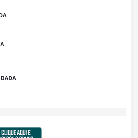
ADA
DA
RODADA