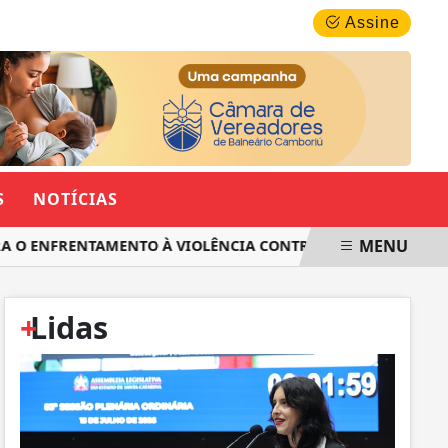
SEXTA-FEIRA, 07 DE AGOSTO 2026
Assine
S
NOTÍCIAS
MENU
 ENFRENTAMENTO À VIOLÊNCIA CONTRA AS MULHERES EM SAN
+
Lidas