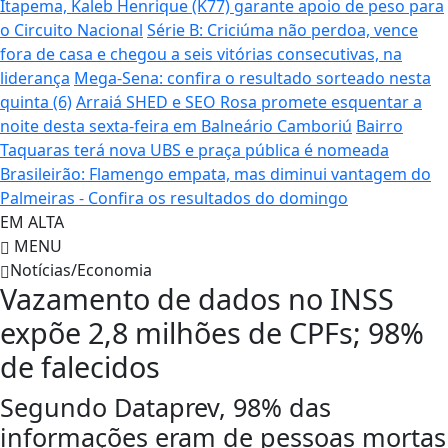
Itapema, Kaleb Henrique (K77) garante apoio de peso para
o Circuito Nacional
Série B: Criciúma não perdoa, vence
fora de casa e chegou a seis vitórias consecutivas, na
liderança
Mega-Sena: confira o resultado sorteado nesta
quinta (6)
Arraiá SHED e SEO Rosa promete esquentar a
noite desta sexta-feira em Balneário Camboriú
Bairro
Taquaras terá nova UBS e praça pública é nomeada
Brasileirão: Flamengo empata, mas diminui vantagem do
Palmeiras - Confira os resultados do domingo
EM ALTA
MENU
Notícias/Economia
Vazamento de dados no INSS
expõe 2,8 milhões de CPFs; 98%
de falecidos
Segundo Dataprev, 98% das
informações eram de pessoas mortas