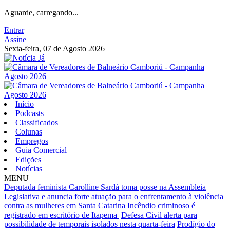
Aguarde, carregando...
Entrar
Assine
Sexta-feira, 07 de Agosto 2026
Início
Podcasts
Classificados
Colunas
Empregos
Guia Comercial
Edições
Notícias
MENU
Deputada feminista Carolline Sardá toma posse na Assembleia
Legislativa e anuncia forte atuação para o enfrentamento à violência
contra as mulheres em Santa Catarina
Incêndio criminoso é
registrado em escritório de Itapema
Defesa Civil alerta para
possibilidade de temporais isolados nesta quarta-feira
Prodígio do