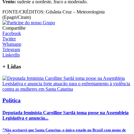
Vento:
sudeste a nordeste, fraco a moderado.
FONTE/CRÉDITOS:
Gilsânia Cruz – Meteorologista
(Epagri/Ciram)
Compartilhe
Facebook
Twitter
Whatsapp
Telegram
LinkedIn
+
Lidas
Política
Deputada feminista Carolline Sardá toma posse na Assembleia
Legislativa e anuncia...
”Não aceitarei que Santa Catarina, o único estado no Brasil com nome de