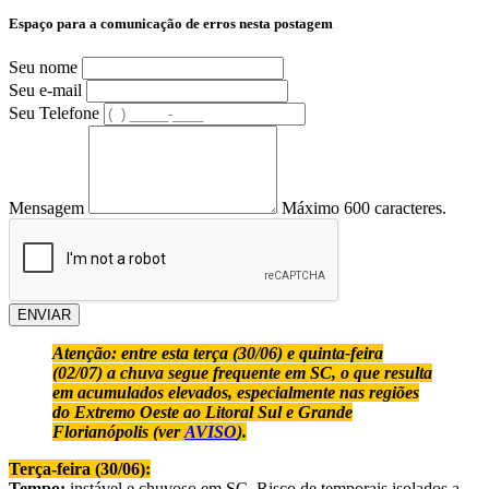
Espaço para a comunicação de erros nesta postagem
Seu nome
Seu e-mail
Seu Telefone
Mensagem
Máximo 600 caracteres.
ENVIAR
Atenção: entre esta terça (30/06) e quinta-feira
(02/07) a chuva segue frequente em SC, o que resulta
em acumulados elevados, especialmente nas regiões
do Extremo Oeste ao Litoral Sul e Grande
Florianópolis (ver
AVISO
).
Terça-feira (30/06):
Tempo:
instável e chuvoso em SC. Risco de temporais isolados a