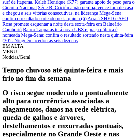
surf de Itapema, Kaleb Henrique (K77) garante apoio de peso para o
Circuito Nacional
Série B: Criciúma não perdoa, vence fora de casa
e chegou a seis vitórias consecutivas, na liderança
Mega-Sena:
confira o resultado sorteado nesta quinta (6)
Arraiá SHED e SEO
Rosa promete esquentar a noite desta sexta-feira em Balneário
Camboriú
Bairro Taquaras terá nova UBS e praça pública é
nomeada
Mega-Sena: confira o resultado sorteado nesta quinta-feira
(30) - Ninguém acertou as seis dezenas
EM ALTA
MENU
Notícias/Geral
Tempo chuvoso até quinta-feira e mais
frio no fim da semana
O risco segue moderado a pontualmente
alto para ocorrências associadas a
alagamentos, danos na rede elétrica,
queda de galhos e árvores,
destelhamentos e enxurradas pontuais,
especialmente no Grande Oeste e nas