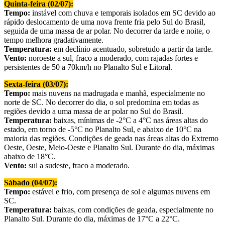
Quinta-feira (02/07):
Tempo:
instável com chuva e temporais isolados em SC devido ao
rápido deslocamento de uma nova frente fria pelo Sul do Brasil,
seguida de uma massa de ar polar. No decorrer da tarde e noite, o
tempo melhora gradativamente.
Temperatura:
em declínio acentuado, sobretudo a partir da tarde.
Vento:
noroeste a sul, fraco a moderado, com rajadas fortes e
persistentes de 50 a 70km/h no Planalto Sul e Litoral.
Sexta-feira (03/07):
Tempo:
mais nuvens na madrugada e manhã, especialmente no
norte de SC. No decorrer do dia, o sol predomina em todas as
regiões devido a uma massa de ar polar no Sul do Brasil.
Temperatura:
baixas, mínimas de -2°C a 4°C nas áreas altas do
estado, em torno de -5°C no Planalto Sul, e abaixo de 10°C na
maioria das regiões. Condições de geada nas áreas altas do Extremo
Oeste, Oeste, Meio-Oeste e Planalto Sul. Durante do dia, máximas
abaixo de 18°C.
Vento:
sul a sudeste, fraco a moderado.
Sábado (04/07):
Tempo:
estável e frio, com presença de sol e algumas nuvens em
SC.
Temperatura:
baixas, com condições de geada, especialmente no
Planalto Sul. Durante do dia, máximas de 17°C a 22°C.