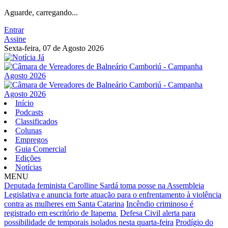
Aguarde, carregando...
Entrar
Assine
Sexta-feira, 07 de Agosto 2026
Início
Podcasts
Classificados
Colunas
Empregos
Guia Comercial
Edições
Notícias
MENU
Deputada feminista Carolline Sardá toma posse na Assembleia
Legislativa e anuncia forte atuação para o enfrentamento à violência
contra as mulheres em Santa Catarina
Incêndio criminoso é
registrado em escritório de Itapema
Defesa Civil alerta para
possibilidade de temporais isolados nesta quarta-feira
Prodígio do