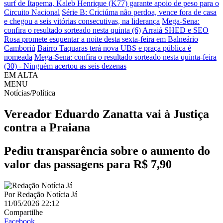
surf de Itapema, Kaleb Henrique (K77) garante apoio de peso para o
Circuito Nacional
Série B: Criciúma não perdoa, vence fora de casa
e chegou a seis vitórias consecutivas, na liderança
Mega-Sena:
confira o resultado sorteado nesta quinta (6)
Arraiá SHED e SEO
Rosa promete esquentar a noite desta sexta-feira em Balneário
Camboriú
Bairro Taquaras terá nova UBS e praça pública é
nomeada
Mega-Sena: confira o resultado sorteado nesta quinta-feira
(30) - Ninguém acertou as seis dezenas
EM ALTA
MENU
Notícias/Política
Vereador Eduardo Zanatta vai à Justiça
contra a Praiana
Pediu transparência sobre o aumento do
valor das passagens para R$ 7,90
Por
Redação Notícia Já
11/05/2026 22:12
Compartilhe
Facebook