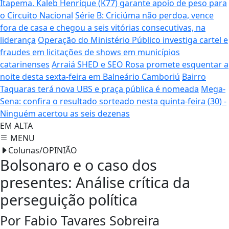
Itapema, Kaleb Henrique (K77) garante apoio de peso para
o Circuito Nacional
Série B: Criciúma não perdoa, vence
fora de casa e chegou a seis vitórias consecutivas, na
liderança
Operação do Ministério Público investiga cartel e
fraudes em licitações de shows em municípios
catarinenses
Arraiá SHED e SEO Rosa promete esquentar a
noite desta sexta-feira em Balneário Camboriú
Bairro
Taquaras terá nova UBS e praça pública é nomeada
Mega-
Sena: confira o resultado sorteado nesta quinta-feira (30) -
Ninguém acertou as seis dezenas
EM ALTA
MENU
Colunas/OPINIÃO
Bolsonaro e o caso dos
presentes: Análise crítica da
perseguição política
Por Fabio Tavares Sobreira