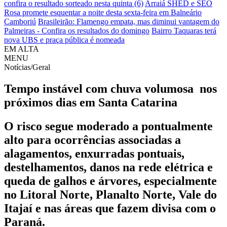
confira o resultado sorteado nesta quinta (6)
Arraiá SHED e SEO
Rosa promete esquentar a noite desta sexta-feira em Balneário
Camboriú
Brasileirão: Flamengo empata, mas diminui vantagem do
Palmeiras - Confira os resultados do domingo
Bairro Taquaras terá
nova UBS e praça pública é nomeada
EM ALTA
MENU
Notícias/Geral
Tempo instável com chuva volumosa nos
próximos dias em Santa Catarina
O risco segue moderado a pontualmente
alto para ocorrências associadas a
alagamentos, enxurradas pontuais,
destelhamentos, danos na rede elétrica e
queda de galhos e árvores, especialmente
no Litoral Norte, Planalto Norte, Vale do
Itajaí e nas áreas que fazem divisa com o
Paraná.