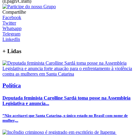
(Epagri/Ciram)
Compartilhe
Facebook
Twitter
Whatsapp
Telegram
LinkedIn
+
Lidas
Política
Deputada feminista Carolline Sardá toma posse na Assembleia
Legislativa e anuncia...
”Não aceitarei que Santa Catarina, o único estado no Brasil com nome de
mulher,...