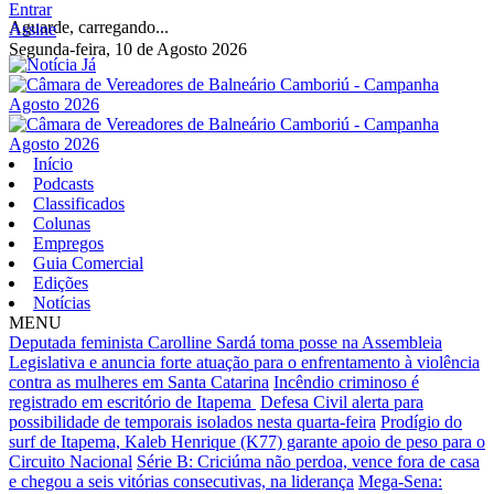
Entrar
Aguarde, carregando...
Assine
Segunda-feira, 10 de Agosto 2026
Início
Podcasts
Classificados
Colunas
Empregos
Guia Comercial
Edições
Notícias
MENU
Deputada feminista Carolline Sardá toma posse na Assembleia
Legislativa e anuncia forte atuação para o enfrentamento à violência
contra as mulheres em Santa Catarina
Incêndio criminoso é
registrado em escritório de Itapema
Defesa Civil alerta para
possibilidade de temporais isolados nesta quarta-feira
Prodígio do
surf de Itapema, Kaleb Henrique (K77) garante apoio de peso para o
Circuito Nacional
Série B: Criciúma não perdoa, vence fora de casa
e chegou a seis vitórias consecutivas, na liderança
Mega-Sena: