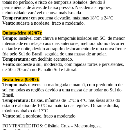
totais no período, e risco de temporais isolados, devido à
permanência de áreas de baixa pressão. Nas demais regiões,
nebulosidade variável e chuva mais isolada.
Temperatura:
em pequena elevação, máximas 18°C a 24°C.
Vento
: sudeste a nordeste, fraco a moderado.
Quinta-feira (02/07):
Tempo:
instável com chuva e temporais isolados em SC, de menor
intensidade em relação aos dias anteriores, melhorando no decorrer
da tarde e noite, devido ao rápido deslocamento de uma nova frente
fria pelo Sul do Brasil, seguida de uma massa de ar polar.
Temperatura:
em declínio acentuado.
Vento
: sudoeste a sul, moderado, com rajadas fortes e persistentes,
de 50 a 70km/h no Planalto Sul e Litoral.
Sexta-feira (03/07):
Tempo:
mais nuvens na madrugada e manhã, com predomínio de
sol em todas as regiões devido a uma massa de ar polar no Sul do
Brasil.
Temperatura:
baixas, mínimas de -2°C a 4°C nas áreas altas do
estado e abaixo de 10°C na maioria das regiões. Durante do dia,
máximas abaixo de 17°C.
Vento
: sul a nordeste, fraco a moderado.
FONTE/CRÉDITOS:
Gilsânia Cruz – Meteorologista