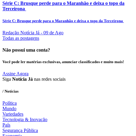
Série C: Brusque perde para o Maranhão e deixa o topo da
Terceirona
Série C: Brusque perde para o Maranhão e deixa o topo da Terceirona
Redação Notícia Já
- 09 de Ago
Todas as postagens
Não possui uma conta?
Você pode ler matérias exclusivas, anunciar classificados e muito mais!
Assine Agora
Siga
Notícia Já
nas redes sociais
/ Notícias
Política
Mundo
Variedades
Tecnologia & Inovação
País
Segurança Pública
Economia