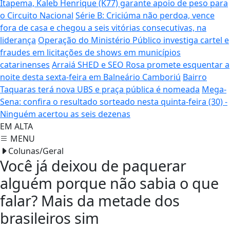
Itapema, Kaleb Henrique (K77) garante apoio de peso para
o Circuito Nacional
Série B: Criciúma não perdoa, vence
fora de casa e chegou a seis vitórias consecutivas, na
liderança
Operação do Ministério Público investiga cartel e
fraudes em licitações de shows em municípios
catarinenses
Arraiá SHED e SEO Rosa promete esquentar a
noite desta sexta-feira em Balneário Camboriú
Bairro
Taquaras terá nova UBS e praça pública é nomeada
Mega-
Sena: confira o resultado sorteado nesta quinta-feira (30) -
Ninguém acertou as seis dezenas
EM ALTA
MENU
Colunas/Geral
Você já deixou de paquerar
alguém porque não sabia o que
falar? Mais da metade dos
brasileiros sim