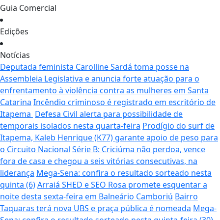
Guia Comercial
Edições
Notícias
Deputada feminista Carolline Sardá toma posse na
Assembleia Legislativa e anuncia forte atuação para o
enfrentamento à violência contra as mulheres em Santa
Catarina
Incêndio criminoso é registrado em escritório de
Itapema
Defesa Civil alerta para possibilidade de
temporais isolados nesta quarta-feira
Prodígio do surf de
Itapema, Kaleb Henrique (K77) garante apoio de peso para
o Circuito Nacional
Série B: Criciúma não perdoa, vence
fora de casa e chegou a seis vitórias consecutivas, na
liderança
Mega-Sena: confira o resultado sorteado nesta
quinta (6)
Arraiá SHED e SEO Rosa promete esquentar a
noite desta sexta-feira em Balneário Camboriú
Bairro
Taquaras terá nova UBS e praça pública é nomeada
Mega-