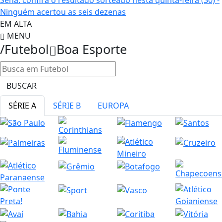
Sena: confira o resultado sorteado nesta quinta-feira (30) -
Ninguém acertou as seis dezenas
EM ALTA
MENU
/Futebol
Boa Esporte
BUSCAR
SÉRIE A
SÉRIE B
EUROPA