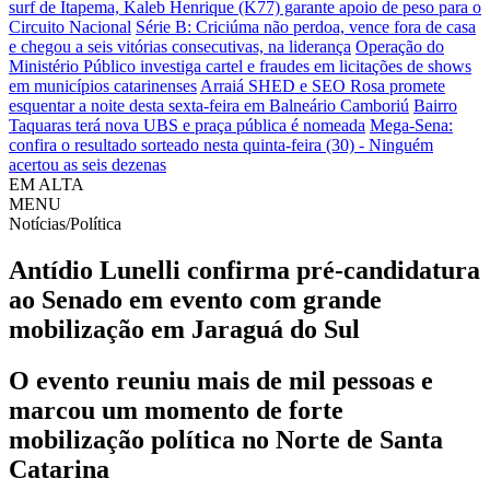
surf de Itapema, Kaleb Henrique (K77) garante apoio de peso para o
Circuito Nacional
Série B: Criciúma não perdoa, vence fora de casa
e chegou a seis vitórias consecutivas, na liderança
Operação do
Ministério Público investiga cartel e fraudes em licitações de shows
em municípios catarinenses
Arraiá SHED e SEO Rosa promete
esquentar a noite desta sexta-feira em Balneário Camboriú
Bairro
Taquaras terá nova UBS e praça pública é nomeada
Mega-Sena:
confira o resultado sorteado nesta quinta-feira (30) - Ninguém
acertou as seis dezenas
EM ALTA
MENU
Notícias/Política
Antídio Lunelli confirma pré-candidatura
ao Senado em evento com grande
mobilização em Jaraguá do Sul
O evento reuniu mais de mil pessoas e
marcou um momento de forte
mobilização política no Norte de Santa
Catarina