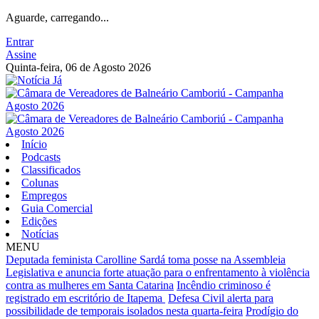
Aguarde, carregando...
Entrar
Assine
Quinta-feira, 06 de Agosto 2026
Início
Podcasts
Classificados
Colunas
Empregos
Guia Comercial
Edições
Notícias
MENU
Deputada feminista Carolline Sardá toma posse na Assembleia
Legislativa e anuncia forte atuação para o enfrentamento à violência
contra as mulheres em Santa Catarina
Incêndio criminoso é
registrado em escritório de Itapema
Defesa Civil alerta para
possibilidade de temporais isolados nesta quarta-feira
Prodígio do