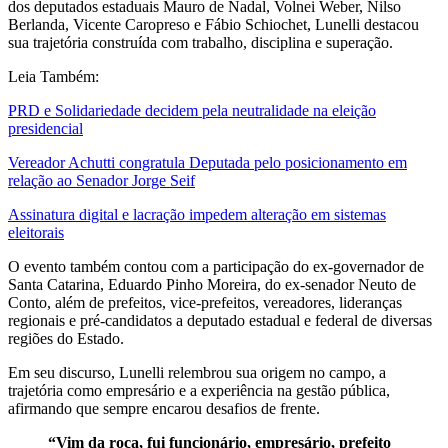
dos deputados estaduais Mauro de Nadal, Volnei Weber, Nilso
Berlanda, Vicente Caropreso e Fábio Schiochet, Lunelli destacou
sua trajetória construída com trabalho, disciplina e superação.
Leia Também:
PRD e Solidariedade decidem pela neutralidade na eleição
presidencial
Vereador Achutti congratula Deputada pelo posicionamento em
relação ao Senador Jorge Seif
Assinatura digital e lacração impedem alteração em sistemas
eleitorais
O evento também contou com a participação do ex-governador de
Santa Catarina, Eduardo Pinho Moreira, do ex-senador Neuto de
Conto, além de prefeitos, vice-prefeitos, vereadores, lideranças
regionais e pré-candidatos a deputado estadual e federal de diversas
regiões do Estado.
Em seu discurso, Lunelli relembrou sua origem no campo, a
trajetória como empresário e a experiência na gestão pública,
afirmando que sempre encarou desafios de frente.
“Vim da roça, fui funcionário, empresário, prefeito