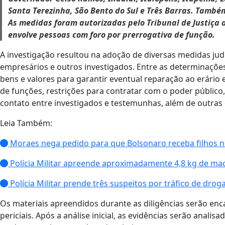
Santa Terezinha, São Bento do Sul e Três Barras. Tamb
As medidas foram autorizadas pelo Tribunal de Justiça 
envolve pessoas com foro por prerrogativa de função.
A investigação resultou na adoção de diversas medidas judi
empresários e outros investigados. Entre as determinações
bens e valores para garantir eventual reparação ao erário
de funções, restrições para contratar com o poder público,
contato entre investigados e testemunhas, além de outras o
Leia Também:
Moraes nega pedido para que Bolsonaro receba filhos n
Polícia Militar apreende aproximadamente 4,8 kg de ma
Polícia Militar prende três suspeitos por tráfico de drog
Os materiais apreendidos durante as diligências serão enca
periciais. Após a análise inicial, as evidências serão anali