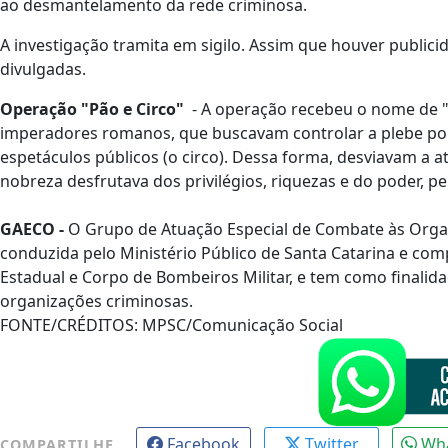
ao desmantelamento da rede criminosa.
A investigação tramita em sigilo. Assim que houver public
divulgadas.
Operação "Pão e Circo"
- A operação recebeu o nome de "P
imperadores romanos, que buscavam controlar a plebe por m
espetáculos públicos (o circo). Dessa forma, desviavam a a
nobreza desfrutava dos privilégios, riquezas e do poder, 
GAECO -
O Grupo de Atuação Especial de Combate às Orga
conduzida pelo Ministério Público de Santa Catarina e compost
Estadual e Corpo de Bombeiros Militar, e tem como finalida
organizações criminosas.
FONTE/CRÉDITOS:
MPSC/Comunicação Social
Facebook
Twitter
Wh
COMPARTILHE