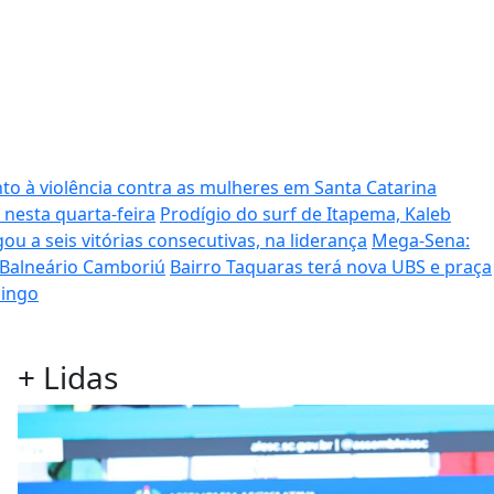
to à violência contra as mulheres em Santa Catarina
 nesta quarta-feira
Prodígio do surf de Itapema, Kaleb
ou a seis vitórias consecutivas, na liderança
Mega-Sena:
 Balneário Camboriú
Bairro Taquaras terá nova UBS e praça
mingo
+
Lidas