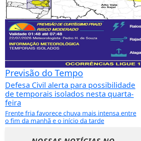
Previsão do Tempo
Defesa Civil alerta para possibilidade
de temporais isolados nesta quarta-
feira
Frente fria favorece chuva mais intensa entre
o fim da manhã e o início da tarde
NOSSAS NOTÍCIAS
NO