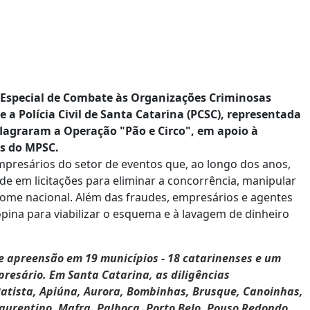
o Especial de Combate às Organizações Criminosas
 a Polícia Civil de Santa Catarina (PCSC), representada
flagraram a Operação "Pão e Circo", em apoio à
os do MPSC.
mpresários do setor de eventos que, ao longo dos anos,
 em licitações para eliminar a concorrência, manipular
ome nacional. Além das fraudes, empresários e agentes
ina para viabilizar o esquema e à lavagem de dinheiro
 apreensão em 19 municípios - 18 catarinenses e um
resário. Em Santa Catarina, as diligências
atista, Apiúna, Aurora, Bombinhas, Brusque, Canoinhas,
Laurentino, Mafra, Palhoça, Porto Belo, Pouso Redondo,