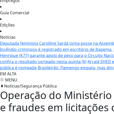
Empregos
Guia Comercial
Edições
Notícias
Deputada feminista Carolline Sardá toma posse na Assemble
Incêndio criminoso é registrado em escritório de Itapema
Henrique (K77) garante apoio de peso para o Circuito Naci
confira o resultado sorteado nesta quinta (6)
Arraiá SHED e
pública é nomeada
Brasileirão: Flamengo empata, mas dim
EM ALTA
MENU
Notícias/Segurança Pública
Operação do Ministério 
e fraudes em licitaçõe