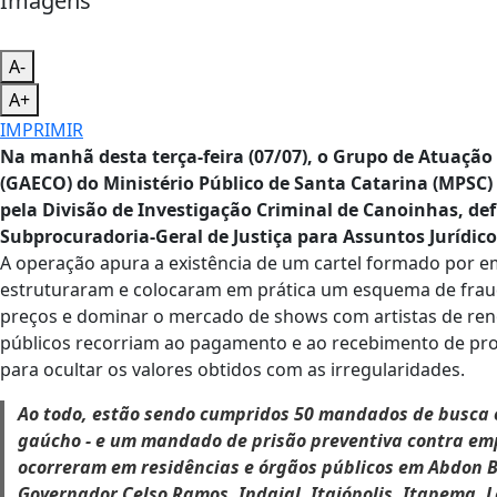
Imagens
A-
A+
IMPRIMIR
Na manhã desta terça-feira (07/07), o Grupo de Atuaçã
(GAECO) do Ministério Público de Santa Catarina (MPSC) e
pela Divisão de Investigação Criminal de Canoinhas, de
Subprocuradoria-Geral de Justiça para Assuntos Jurídic
A operação apura a existência de um cartel formado por e
estruturaram e colocaram em prática um esquema de fraude
preços e dominar o mercado de shows com artistas de ren
públicos recorriam ao pagamento e ao recebimento de prop
para ocultar os valores obtidos com as irregularidades.
Ao todo, estão sendo cumpridos 50 mandados de busca e
gaúcho - e um mandado de prisão preventiva contra emp
ocorreram em residências e órgãos públicos em Abdon B
Governador Celso Ramos, Indaial, Itaiópolis, Itapema, 