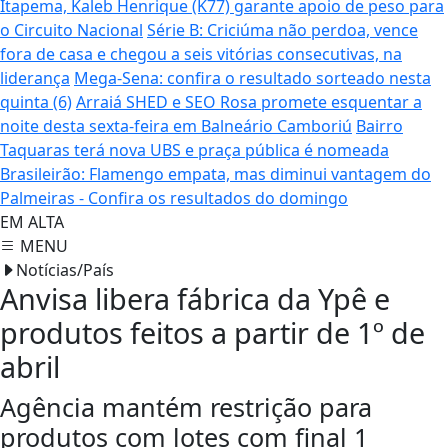
Itapema, Kaleb Henrique (K77) garante apoio de peso para
o Circuito Nacional
Série B: Criciúma não perdoa, vence
fora de casa e chegou a seis vitórias consecutivas, na
liderança
Mega-Sena: confira o resultado sorteado nesta
quinta (6)
Arraiá SHED e SEO Rosa promete esquentar a
noite desta sexta-feira em Balneário Camboriú
Bairro
Taquaras terá nova UBS e praça pública é nomeada
Brasileirão: Flamengo empata, mas diminui vantagem do
Palmeiras - Confira os resultados do domingo
EM ALTA
MENU
Notícias/País
Anvisa libera fábrica da Ypê e
produtos feitos a partir de 1º de
abril
Agência mantém restrição para
produtos com lotes com final 1