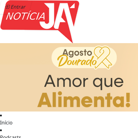
Entrar
Início
Podcasts