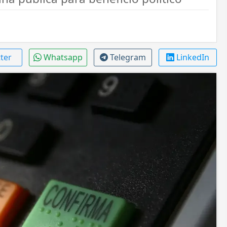
tter
Whatsapp
Telegram
LinkedIn