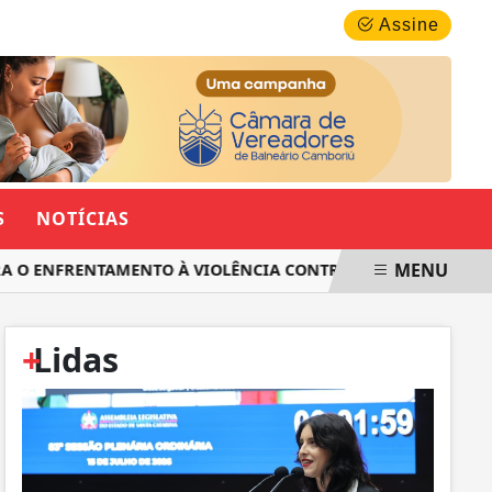
SEXTA-FEIRA, 07 DE AGOSTO 2026
Assine
S
NOTÍCIAS
MENU
 ENFRENTAMENTO À VIOLÊNCIA CONTRA AS MULHERES EM SAN
+
Lidas