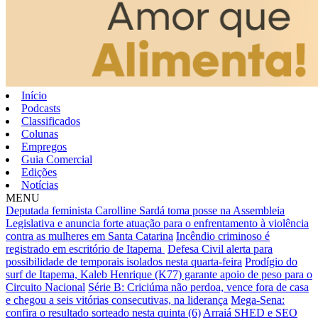
Início
Podcasts
Classificados
Colunas
Empregos
Guia Comercial
Edições
Notícias
MENU
Deputada feminista Carolline Sardá toma posse na Assembleia
Legislativa e anuncia forte atuação para o enfrentamento à violência
contra as mulheres em Santa Catarina
Incêndio criminoso é
registrado em escritório de Itapema
Defesa Civil alerta para
possibilidade de temporais isolados nesta quarta-feira
Prodígio do
surf de Itapema, Kaleb Henrique (K77) garante apoio de peso para o
Circuito Nacional
Série B: Criciúma não perdoa, vence fora de casa
e chegou a seis vitórias consecutivas, na liderança
Mega-Sena:
confira o resultado sorteado nesta quinta (6)
Arraiá SHED e SEO