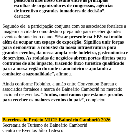
posicionarmos nosso destino entre as principais
escolhas de organizadores de congressos, agências
de incentivo e grandes tomadores de decisão”
,
destacou.
Segundo ele, a participação conjunta com os associados fortalece a
imagem da cidade como destino preparado para receber grandes
eventos durante todo o ano.
“Estar presente na EBS vai muito
além de ocupar um espaço de exposição. Significa unir forças
para demonstrar a robustez da nossa infraestrutura para
grandes eventos, da nossa ampla rede hoteleira, gastronômica e
de serviços. As rodadas de negócios abrem portas diretas para
contratos de alto impacto, trazendo fluxo turístico qualificado
para a nossa região durante o ano inteiro e ajudando a
combater a sazonalidade”,
afirmou.
Ainda conforme Robinho, a união entre Convention Bureau e
associados fortalece a marca de Balneário Camboriú no mercado
nacional de eventos.
“Juntos, mostramos que estamos prontos
para receber os maiores eventos do país”
, completou.
Parceiros do Projeto MICE Balneário Camboriú 2026
Secretaria de Turismo de Balneário Camboriú
Centro de Eventos Júlio Tedesco