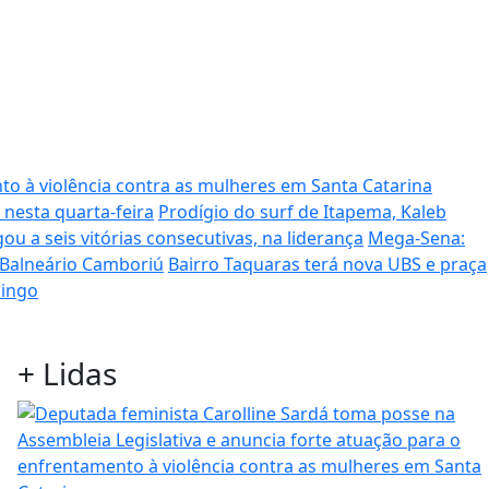
to à violência contra as mulheres em Santa Catarina
 nesta quarta-feira
Prodígio do surf de Itapema, Kaleb
ou a seis vitórias consecutivas, na liderança
Mega-Sena:
 Balneário Camboriú
Bairro Taquaras terá nova UBS e praça
mingo
+
Lidas