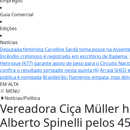
Empregos
Guia Comercial
Edições
Notícias
Deputada feminista Carolline Sardá toma posse na Assemble
Incêndio criminoso é registrado em escritório de Itapema
Henrique (K77) garante apoio de peso para o Circuito Naci
confira o resultado sorteado nesta quinta (6)
Arraiá SHED e
pública é nomeada
Brasileirão: Flamengo empata, mas dim
EM ALTA
MENU
Notícias/Política
Vereadora Ciça Müller 
Alberto Spinelli pelos 