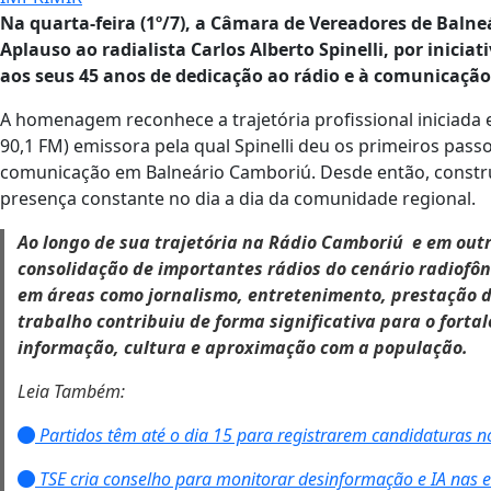
Na quarta-feira (1º/7), a Câmara de Vereadores de Baln
Aplauso ao radialista Carlos Alberto Spinelli, por inici
aos seus 45 anos de dedicação ao rádio e à comunicação
A homenagem reconhece a trajetória profissional iniciada
90,1 FM) emissora pela qual Spinelli deu os primeiros passo
comunicação em Balneário Camboriú. Desde então, construi
presença constante no dia a dia da comunidade regional.
Ao longo de sua trajetória na Rádio Camboriú e em outr
consolidação de importantes rádios do cenário radiofô
em áreas como jornalismo, entretenimento, prestação de
trabalho contribuiu de forma significativa para o forta
informação, cultura e aproximação com a população.
Leia Também:
Partidos têm até o dia 15 para registrarem candidaturas no
TSE cria conselho para monitorar desinformação e IA nas e