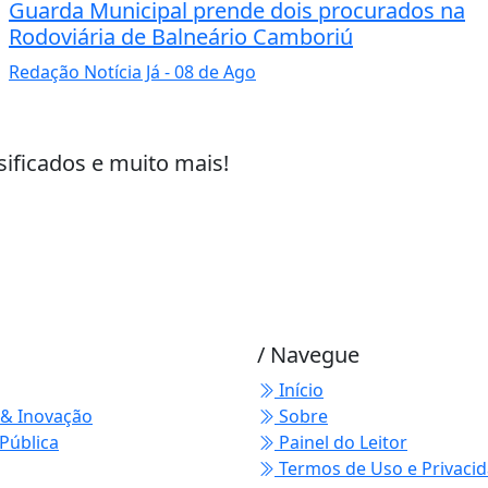
Guarda Municipal prende dois procurados na
Rodoviária de Balneário Camboriú
Redação Notícia Já
- 08 de Ago
sificados e muito mais!
/ Navegue
Início
 & Inovação
Sobre
Pública
Painel do Leitor
Termos de Uso e Privaci
 experiência de navegação. Ao continuar o acesso, e