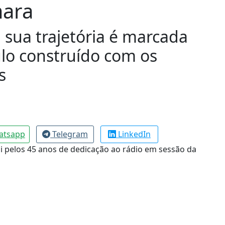
mara
sua trajetória é marcada
ulo construído com os
s
atsapp
Telegram
LinkedIn