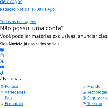
de drogas
Redação Notícia Já
- 08 de Ago
Todas as postagens
Não possui uma conta?
Você pode ler matérias exclusivas, anunciar clas
Siga
Notícia Já
nas redes sociais
/ Notícias
Política
Mundo
Variedades
Tecnologia
Termos de Uso e Privacidade
País
Segurança 
Economia
Turismo
Esse site utiliza cookies para melhorar sua