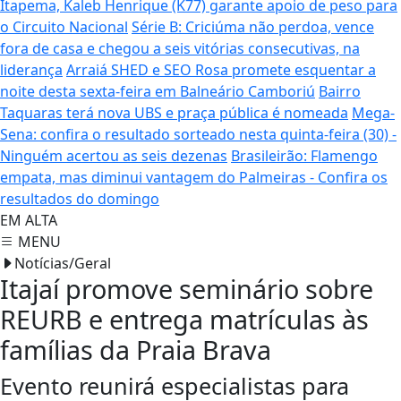
Itapema, Kaleb Henrique (K77) garante apoio de peso para
o Circuito Nacional
Série B: Criciúma não perdoa, vence
fora de casa e chegou a seis vitórias consecutivas, na
liderança
Arraiá SHED e SEO Rosa promete esquentar a
noite desta sexta-feira em Balneário Camboriú
Bairro
Taquaras terá nova UBS e praça pública é nomeada
Mega-
Sena: confira o resultado sorteado nesta quinta-feira (30) -
Ninguém acertou as seis dezenas
Brasileirão: Flamengo
empata, mas diminui vantagem do Palmeiras - Confira os
resultados do domingo
EM ALTA
MENU
Notícias/Geral
Itajaí promove seminário sobre
REURB e entrega matrículas às
famílias da Praia Brava
Evento reunirá especialistas para