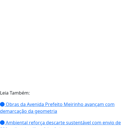
Ter a escritura do imóvel em mãos significa muito
mais do que possuir um documento. Significa ter
segurança jurídica, valorização do patrimônio,
acesso facilitado a financiamentos e a tranquilidade
de saber que a propriedade está oficialmente
reconhecida. É justamente esse avanço que será
celebrado durante o Seminário
“A Implementação
da REURB e os Avanços na Regularização
Fundiária Urbana em Itajaí”
, promovido pela
Prefeitura de Itajaí no dia 30 de junho, no Auditório
de Direito da Univali.
Leia Também:
Obras da Avenida Prefeito Meirinho avançam com
demarcação da geometria
Ambiental reforça descarte sustentável com envio de