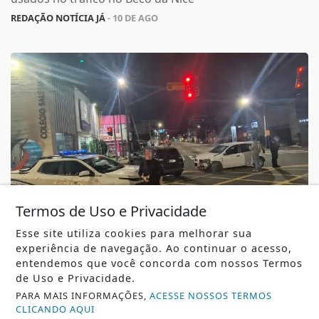
REDAÇÃO NOTÍCIA JÁ
- 10 DE AGO
Termos de Uso e Privacidade
Esse site utiliza cookies para melhorar sua
OCORRÊNCIAS DE TRÂNSITO
experiência de navegação. Ao continuar o acesso,
Acidente envolve quatro veículos na rua 600
entendemos que você concorda com nossos Termos
em Balneário Camboriú
de Uso e Privacidade.
PARA MAIS INFORMAÇÕES,
ACESSE NOSSOS TERMOS
Acidente envolve quatro veículos na rua 600 em
CLICANDO AQUI
Balneário Camboriú