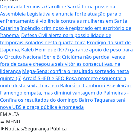
Deputada feminista Carolline Sardá toma posse na
Assembleia Legislativa e anuncia forte atuação para o
enfrentamento à violência contra as mulheres em Santa
Catarina
Incêndio criminoso é registrado em escritório de
Itapema
Defesa Civil alerta para possibilidade de
temporais isolados nesta quarta-feira
Prodígio do surf de
Itapema, Kaleb Henrique (K77) garante apoio de peso para
o Circuito Nacional
Série B: Criciúma não perdoa, vence
fora de casa e chegou a seis vitórias consecutivas, na
liderança
Mega-Sena: confira o resultado sorteado nesta
quinta (6)
Arraiá SHED e SEO Rosa promete esquentar a
noite desta sexta-feira em Balneário Camboriú
Brasileirão:
Flamengo empata, mas diminui vantagem do Palmeiras -
Confira os resultados do domingo
Bairro Taquaras terá
nova UBS e praça pública é nomeada
EM ALTA
MENU
Notícias/Segurança Pública