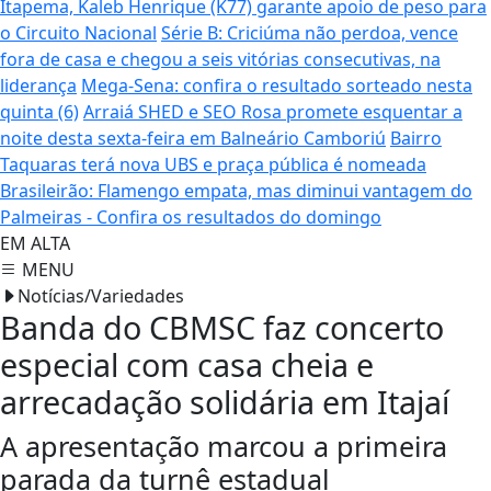
Itapema, Kaleb Henrique (K77) garante apoio de peso para
o Circuito Nacional
Série B: Criciúma não perdoa, vence
fora de casa e chegou a seis vitórias consecutivas, na
liderança
Mega-Sena: confira o resultado sorteado nesta
quinta (6)
Arraiá SHED e SEO Rosa promete esquentar a
noite desta sexta-feira em Balneário Camboriú
Bairro
Taquaras terá nova UBS e praça pública é nomeada
Brasileirão: Flamengo empata, mas diminui vantagem do
Palmeiras - Confira os resultados do domingo
EM ALTA
MENU
Notícias/Variedades
Banda do CBMSC faz concerto
especial com casa cheia e
arrecadação solidária em Itajaí
A apresentação marcou a primeira
parada da turnê estadual