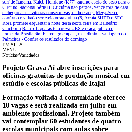
surf de Itapema, Kaleb Henrique (K77) garante apoio de peso para o
Circuito Nacional
Série B: Criciúma não perdoa, vence fora de casa
e chegou a seis vitórias consecutivas, na liderança
Mega-Sena:
confira o resultado sorteado nesta quinta (6)
Arraiá SHED e SEO
Rosa promete esquentar a noite desta sexta-feira em Balneário
Camboriú
Bairro Taquaras terá nova UBS e praça pública é
nomeada
Brasileirão: Flamengo empata, mas diminui vantagem do
Palmeiras - Confira os resultados do domingo
EM ALTA
MENU
Notícias/Variedades
Projeto Grava Aí abre inscrições para
oficinas gratuitas de produção musical em
estúdio e escolas públicas de Itajaí
Formação voltada à comunidade oferece
10 vagas e será realizada em julho em
ambiente profissional. Projeto também
vai contemplar 60 estudantes de quatro
escolas municipais com aulas sobre