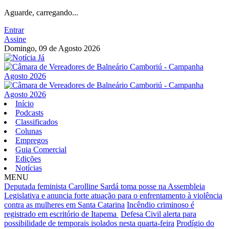
Aguarde, carregando...
Entrar
Assine
Domingo, 09 de Agosto 2026
Início
Podcasts
Classificados
Colunas
Empregos
Guia Comercial
Edições
Notícias
MENU
Deputada feminista Carolline Sardá toma posse na Assembleia
Legislativa e anuncia forte atuação para o enfrentamento à violência
contra as mulheres em Santa Catarina
Incêndio criminoso é
registrado em escritório de Itapema
Defesa Civil alerta para
possibilidade de temporais isolados nesta quarta-feira
Prodígio do