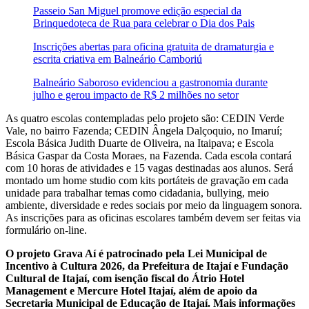
Passeio San Miguel promove edição especial da
Brinquedoteca de Rua para celebrar o Dia dos Pais
Inscrições abertas para oficina gratuita de dramaturgia e
escrita criativa em Balneário Camboriú
Balneário Saboroso evidenciou a gastronomia durante
julho e gerou impacto de R$ 2 milhões no setor
As quatro escolas contempladas pelo projeto são: CEDIN Verde
Vale, no bairro Fazenda; CEDIN Ângela Dalçoquio, no Imaruí;
Escola Básica Judith Duarte de Oliveira, na Itaipava; e Escola
Básica Gaspar da Costa Moraes, na Fazenda. Cada escola contará
com 10 horas de atividades e 15 vagas destinadas aos alunos. Será
montado um home studio com kits portáteis de gravação em cada
unidade para trabalhar temas como cidadania, bullying, meio
ambiente, diversidade e redes sociais por meio da linguagem sonora.
As inscrições para as oficinas escolares também devem ser feitas via
formulário on-line.
O projeto Grava Aí é patrocinado pela Lei Municipal de
Incentivo à Cultura 2026, da Prefeitura de Itajaí e Fundação
Cultural de Itajaí, com isenção fiscal do Átrio Hotel
Management e Mercure Hotel Itajaí, além de apoio da
Secretaria Municipal de Educação de Itajaí. Mais informações