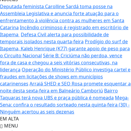
Deputada feminista Carolline Sardá toma posse na
Assembleia Legislativa e anuncia forte atuação para o
enfrentamento à violência contra as mulheres em Santa
Catarina
Incêndio criminoso é registrado em escritório de
Itapema
Defesa Civil alerta para possibilidade de
temporais isolados nesta quarta-feira
Prodígio do surf de
Itapema, Kaleb Henrique (K77) garante apoio de peso para
o Circuito Nacional
Série B: Criciúma não perdoa, vence
fora de casa e chegou a seis vitórias consecutivas, na
liderança
Operação do Ministério Público investiga cartel e
fraudes em licitações de shows em municípios
catarinenses
Arraiá SHED e SEO Rosa promete esquentar a
noite desta sexta-feira em Balneário Camboriú
Bairro
Taquaras terá nova UBS e praça pública é nomeada
Mega-
Sena: confira o resultado sorteado nesta quinta-feira (30) -
Ninguém acertou as seis dezenas
EM ALTA
MENU