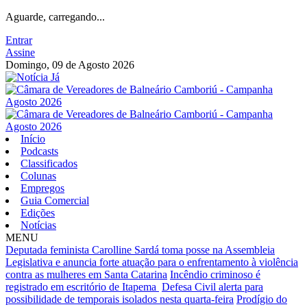
Aguarde, carregando...
Entrar
Assine
Domingo, 09 de Agosto 2026
Início
Podcasts
Classificados
Colunas
Empregos
Guia Comercial
Edições
Notícias
MENU
Deputada feminista Carolline Sardá toma posse na Assembleia
Legislativa e anuncia forte atuação para o enfrentamento à violência
contra as mulheres em Santa Catarina
Incêndio criminoso é
registrado em escritório de Itapema
Defesa Civil alerta para
possibilidade de temporais isolados nesta quarta-feira
Prodígio do