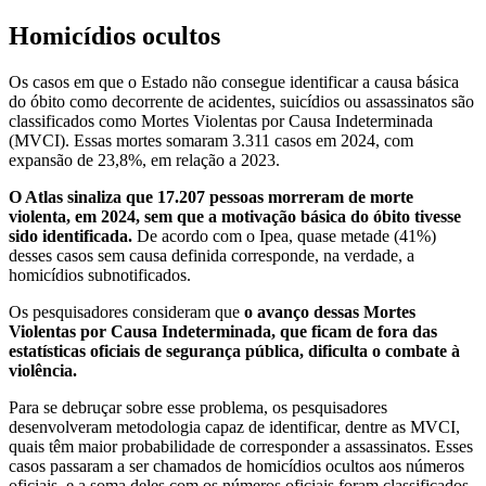
Homicídios ocultos
Os casos em que o Estado não consegue identificar a causa básica
do óbito como decorrente de acidentes, suicídios ou assassinatos são
classificados como Mortes Violentas por Causa Indeterminada
(MVCI). Essas mortes somaram 3.311 casos em 2024, com
expansão de 23,8%, em relação a 2023.
O Atlas sinaliza que 17.207 pessoas morreram de morte
violenta, em 2024, sem que a motivação básica do óbito tivesse
sido identificada.
De acordo com o Ipea, quase metade (41%)
desses casos sem causa definida corresponde, na verdade, a
homicídios subnotificados.
Os pesquisadores consideram que
o avanço dessas Mortes
Violentas por Causa Indeterminada, que ficam de fora das
estatísticas oficiais de segurança pública, dificulta o combate à
violência.
Para se debruçar sobre esse problema, os pesquisadores
desenvolveram metodologia capaz de identificar, dentre as MVCI,
quais têm maior probabilidade de corresponder a assassinatos. Esses
casos passaram a ser chamados de homicídios ocultos aos números
oficiais, e a soma deles com os números oficiais foram classificados