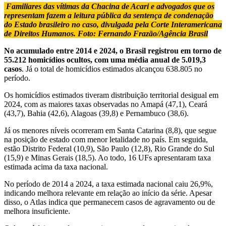
Familiares das vítimas da Chacina de Acari e advogados que os
representam fazem a leitura pública da sentença de condenação
do Estado brasileiro no caso, divulgada pela Corte Interamericana
de Direitos Humanos. Foto: Fernando Frazão/Agência Brasil
No acumulado entre 2014 e 2024, o Brasil registrou em torno de
55.212 homicídios ocultos, com uma média anual de 5.019,3
casos
. Já o total de homicídios estimados alcançou 638.805 no
período.
Os homicídios estimados tiveram distribuição territorial desigual em
2024, com as maiores taxas observadas no Amapá (47,1), Ceará
(43,7), Bahia (42,6), Alagoas (39,8) e Pernambuco (38,6).
Já os menores níveis ocorreram em Santa Catarina (8,8), que segue
na posição de estado com menor letalidade no país. Em seguida,
estão Distrito Federal (10,9), São Paulo (12,8), Rio Grande do Sul
(15,9) e Minas Gerais (18,5). Ao todo, 16 UFs apresentaram taxa
estimada acima da taxa nacional.
No período de 2014 a 2024, a taxa estimada nacional caiu 26,9%,
indicando melhora relevante em relação ao início da série. Apesar
disso, o Atlas indica que permanecem casos de agravamento ou de
melhora insuficiente.