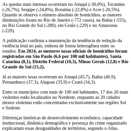
As quedas mais intensas ocorreram no Amapá (-30,0%), Tocantins
(-26,7%), Sergipe (-24,8%), Roraima (-22,8%) e Acre (-20,5%).
Quando se observa o número absoluto de homicídios, as maiores
diminuições foram no Rio de Janeiro (-772 casos), na Bahia (-555),
no Rio Grande do Sul (-280), em Goiás (-229) e no Amazonas
(-229).
A publicação confirma a manutenção da tendência de redução da
violência letal no país, embora de forma heterogênea entre os
estados.
Em 2024, as menores taxas oficiais de homicídios foram
registradas em São Paulo (6,6 por 100 mil habitantes), Santa
Catarina (8,1), Distrito Federal (10,3), Minas Gerais (12,8) e Rio
Grande do Sul (15,2).
Já as maiores taxas ocorreram no Amapá (45,7), Bahia (40,9),
Pernambuco (37,3), Alagoas (35,9) e Ceará (34,3).
Entre os municípios com mais de 100 mil habitantes, 17 dos 20 mais
violentos estão localizados no Nordeste, enquanto as 20 cidades
menos violentas estão concentradas exclusivamente nas regiões Sul
e Sudeste.
Diferenças históricas de desenvolvimento econômico, capacidade
institucional, dinâmica demográfica e presença do crime organizado
explicariam essas desigualdades de territórios, segundo o Atlas.