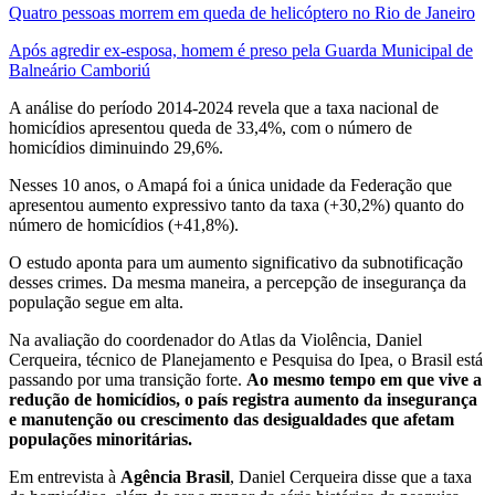
Quatro pessoas morrem em queda de helicóptero no Rio de Janeiro
Após agredir ex-esposa, homem é preso pela Guarda Municipal de
Balneário Camboriú
A análise do período 2014-2024 revela que a taxa nacional de
homicídios apresentou queda de 33,4%, com o número de
homicídios diminuindo 29,6%.
Nesses 10 anos, o Amapá foi a única unidade da Federação que
apresentou aumento expressivo tanto da taxa (+30,2%) quanto do
número de homicídios (+41,8%).
O estudo aponta para um aumento significativo da subnotificação
desses crimes. Da mesma maneira, a percepção de insegurança da
população segue em alta.
Na avaliação do coordenador do Atlas da Violência, Daniel
Cerqueira, técnico de Planejamento e Pesquisa do Ipea, o Brasil está
passando por uma transição forte.
Ao mesmo tempo em que vive a
redução de homicídios, o país registra aumento da insegurança
e manutenção ou crescimento das desigualdades que afetam
populações minoritárias.
Em entrevista à
Agência Brasil
, Daniel Cerqueira disse que a taxa