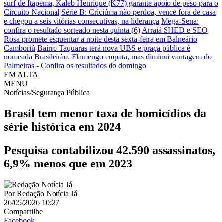
surf de Itapema, Kaleb Henrique (K77) garante apoio de peso para o
Circuito Nacional
Série B: Criciúma não perdoa, vence fora de casa
e chegou a seis vitórias consecutivas, na liderança
Mega-Sena:
confira o resultado sorteado nesta quinta (6)
Arraiá SHED e SEO
Rosa promete esquentar a noite desta sexta-feira em Balneário
Camboriú
Bairro Taquaras terá nova UBS e praça pública é
nomeada
Brasileirão: Flamengo empata, mas diminui vantagem do
Palmeiras - Confira os resultados do domingo
EM ALTA
MENU
Notícias/Segurança Pública
Brasil tem menor taxa de homicídios da
série histórica em 2024
Pesquisa contabilizou 42.590 assassinatos,
6,9% menos que em 2023
Por
Redação Notícia Já
26/05/2026 10:27
Compartilhe
Facebook