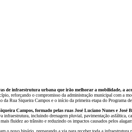
de infraestrutura urbana que irão melhorar a mobilidade, a acess
cípio, reforçando o compromisso da administração municipal com a mode
 da Rua Siqueira Campos e o início da primeira etapa do Programa de 
Siqueira Campos, formado pelas ruas José Luciano Nunes e José B
infraestrutura, incluindo drenagem pluvial, pavimentação asfáltica, calç
 mais fluidez ao trânsito e reduzindo os impactos causados pelos alaga
m o novo binário, preparando a via para receber toda a infraestrutura 