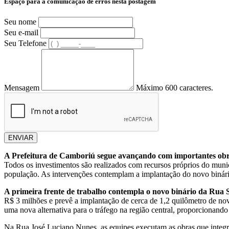
Espaço para a comunicação de erros nesta postagem
Seu nome
Seu e-mail
Seu Telefone
Mensagem
Máximo 600 caracteres.
ENVIAR
A Prefeitura de Camboriú segue avançando com importantes obras 
Todos os investimentos são realizados com recursos próprios do muni
população. As intervenções contemplam a implantação do novo binário
A primeira frente de trabalho contempla o novo binário da Rua 
R$ 3 milhões e prevê a implantação de cerca de 1,2 quilômetro de nova 
uma nova alternativa para o tráfego na região central, proporcionando
Na Rua José Luciano Nunes, as equipes executam as obras que integra