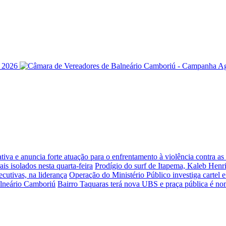
iva e anuncia forte atuação para o enfrentamento à violência contra a
is isolados nesta quarta-feira
Prodígio do surf de Itapema, Kaleb Henr
ecutivas, na liderança
Operação do Ministério Público investiga cartel 
alneário Camboriú
Bairro Taquaras terá nova UBS e praça pública é n