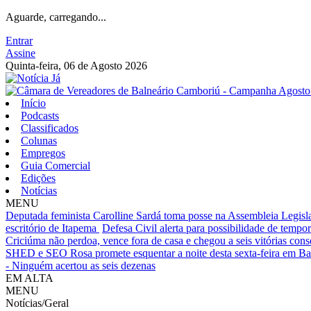
Aguarde, carregando...
Entrar
Assine
Quinta-feira, 06 de Agosto 2026
Início
Podcasts
Classificados
Colunas
Empregos
Guia Comercial
Edições
Notícias
MENU
Deputada feminista Carolline Sardá toma posse na Assembleia Legislat
escritório de Itapema
Defesa Civil alerta para possibilidade de tempora
Criciúma não perdoa, vence fora de casa e chegou a seis vitórias cons
SHED e SEO Rosa promete esquentar a noite desta sexta-feira em B
- Ninguém acertou as seis dezenas
EM ALTA
MENU
Notícias/Geral