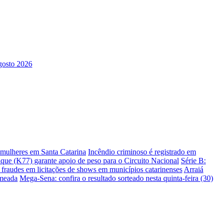
s mulheres em Santa Catarina
Incêndio criminoso é registrado em
ique (K77) garante apoio de peso para o Circuito Nacional
Série B:
e fraudes em licitações de shows em municípios catarinenses
Arraiá
omeada
Mega-Sena: confira o resultado sorteado nesta quinta-feira (30)