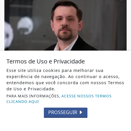
Termos de Uso e Privacidade
Esse site utiliza cookies para melhorar sua
NEGÓCIOS / MARKETING
experiência de navegação. Ao continuar o acesso,
Jordan Hang leva estratégias de marketing e
entendemos que você concorda com nossos Termos
vendas ao InspiraBQ, em Brusque
de Uso e Privacidade.
Jordan Hang leva estratégias de marketing e vendas ao
PARA MAIS INFORMAÇÕES,
ACESSE NOSSOS TERMOS
InspiraBQ, em Brusque
CLICANDO AQUI
REDAÇÃO NOTÍCIA JÁ
- 07 DE AGO
PROSSEGUIR