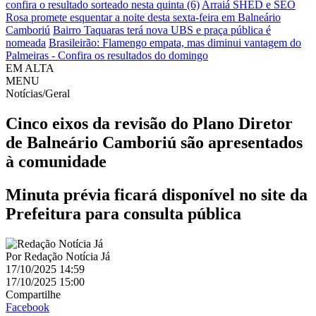
confira o resultado sorteado nesta quinta (6)
Arraiá SHED e SEO
Rosa promete esquentar a noite desta sexta-feira em Balneário
Camboriú
Bairro Taquaras terá nova UBS e praça pública é
nomeada
Brasileirão: Flamengo empata, mas diminui vantagem do
Palmeiras - Confira os resultados do domingo
EM ALTA
MENU
Notícias/Geral
Cinco eixos da revisão do Plano Diretor
de Balneário Camboriú são apresentados
à comunidade
Minuta prévia ficará disponível no site da
Prefeitura para consulta pública
Por
Redação Notícia Já
17/10/2025 14:59
17/10/2025 15:00
Compartilhe
Facebook