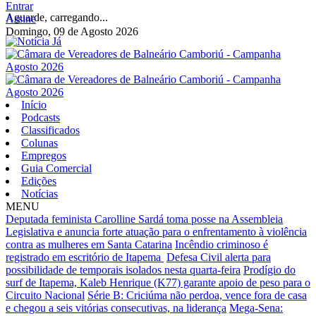
Entrar
Aguarde, carregando...
Assine
Domingo, 09 de Agosto 2026
Início
Podcasts
Classificados
Colunas
Empregos
Guia Comercial
Edições
Notícias
MENU
Deputada feminista Carolline Sardá toma posse na Assembleia
Legislativa e anuncia forte atuação para o enfrentamento à violência
contra as mulheres em Santa Catarina
Incêndio criminoso é
registrado em escritório de Itapema
Defesa Civil alerta para
possibilidade de temporais isolados nesta quarta-feira
Prodígio do
surf de Itapema, Kaleb Henrique (K77) garante apoio de peso para o
Circuito Nacional
Série B: Criciúma não perdoa, vence fora de casa
e chegou a seis vitórias consecutivas, na liderança
Mega-Sena: