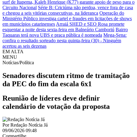
surf de Itapema, Kaleb Henrique (K77) garante apoio de peso para o
Circuito Nacional
Série B: Criciúma não perdoa, vence fora de casa
e chegou a seis vitórias consecutivas, na liderança
Operação do
Ministério Público investiga cartel e fraudes em licitações de shows
em municípios catarinenses
Arraiá SHED e SEO Rosa promete
esquentar a noite desta sexta-feira em Balneário Camboriú
Bairro
Taquaras terá nova UBS e praça pública é nomeada
Mega-Sena:
confira o resultado sorteado nesta quinta-feira (30) - Ninguém
acertou as seis dezenas
EM ALTA
MENU
Notícias/Política
Senadores discutem ritmo de tramitação
da PEC do fim da escala 6x1
Reunião de líderes deve definir
calendário de votação da proposta
Por
Redação Notícia Já
09/06/2026 09:48
Compartilhe