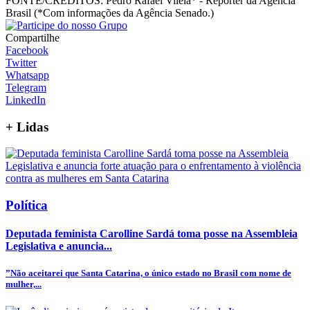
FONTE/CRÉDITOS:
Pedro Rafael Vilela* - Repórter da Agência
Brasil (*Com informações da Agência Senado.)
Compartilhe
Facebook
Twitter
Whatsapp
Telegram
LinkedIn
+
Lidas
Política
Deputada feminista Carolline Sardá toma posse na Assembleia
Legislativa e anuncia...
”Não aceitarei que Santa Catarina, o único estado no Brasil com nome de
mulher,...