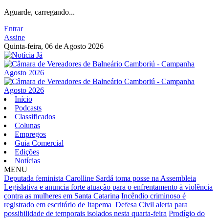
Aguarde, carregando...
Entrar
Assine
Quinta-feira, 06 de Agosto 2026
Início
Podcasts
Classificados
Colunas
Empregos
Guia Comercial
Edições
Notícias
MENU
Deputada feminista Carolline Sardá toma posse na Assembleia
Legislativa e anuncia forte atuação para o enfrentamento à violência
contra as mulheres em Santa Catarina
Incêndio criminoso é
registrado em escritório de Itapema
Defesa Civil alerta para
possibilidade de temporais isolados nesta quarta-feira
Prodígio do