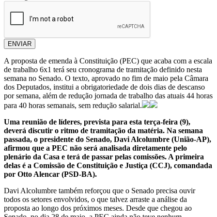
ENVIAR
A proposta de emenda à Constituição (PEC) que acaba com a escala
de trabalho 6x1 terá seu cronograma de tramitação definido nesta
semana no Senado. O texto, aprovado no fim de maio pela Câmara
dos Deputados, institui a obrigatoriedade de dois dias de descanso
por semana, além de redução jornada de trabalho das atuais 44 horas
para 40 horas semanais, sem redução salarial.
Uma reunião de líderes, prevista para esta terça-feira (9),
deverá discutir o ritmo de tramitação da matéria. Na semana
passada, o presidente do Senado, Davi Alcolumbre (União-AP),
afirmou que a PEC não será analisada diretamente pelo
plenário da Casa e terá de passar pelas comissões. A primeira
delas é a Comissão de Constituição e Justiça (CCJ), comandada
por Otto Alencar (PSD-BA).
Davi Alcolumbre também reforçou que o Senado precisa ouvir
todos os setores envolvidos, o que talvez arraste a análise da
proposta ao longo dos próximos meses. Desde que chegou ao
Senado, no dia 28 de maio, a PEC ainda não teve nenhum