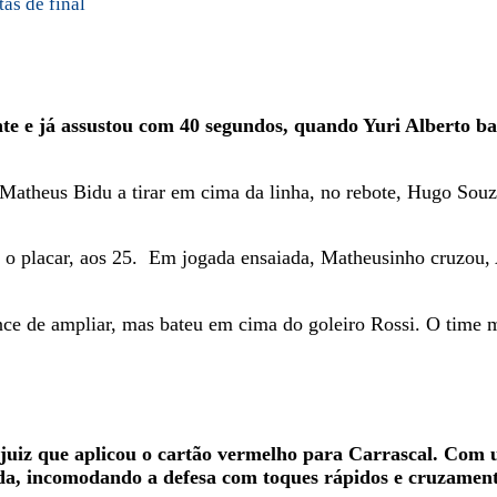
as de final
nte e já assustou com 40 segundos, quando Yuri Alberto b
 Matheus Bidu a tirar em cima da linha, no rebote, Hugo Souz
rir o placar, aos 25. Em jogada ensaiada, Matheusinho cruzou,
e de ampliar, mas bateu em cima do goleiro Rossi. O time ma
 juiz que aplicou o cartão vermelho para Carrascal. Com 
da, incomodando a defesa com toques rápidos e cruzament