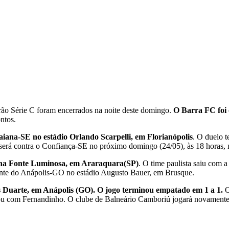
rão Série C foram encerrados na noite deste domingo.
O Barra FC foi 
ntos.
iana-SE no estádio Orlando Scarpelli, em Florianópolis
. O duelo t
erá contra o Confiança-SE no próximo domingo (24/05), às 18 horas, n
) na Fonte Luminosa, em Araraquara(SP)
. O time paulista saiu com a
ante do Anápolis-GO no estádio Augusto Bauer, em Brusque.
 Duarte, em Anápolis (GO). O jogo terminou empatado em 1 a 1.
O
ou com Fernandinho. O clube de Balneário Camboriú jogará novamente 