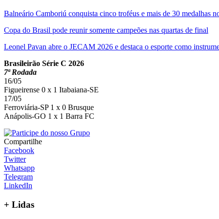
Balneário Camboriú conquista cinco troféus e mais de 30 medalhas n
Copa do Brasil pode reunir somente campeões nas quartas de final
Leonel Pavan abre o JECAM 2026 e destaca o esporte como instrumen
Brasileirão Série C 2026
7ª Rodada
16/05
Figueirense 0 x 1 Itabaiana-SE
17/05
Ferroviária-SP 1 x 0 Brusque
Anápolis-GO 1 x 1 Barra FC
Compartilhe
Facebook
Twitter
Whatsapp
Telegram
LinkedIn
+
Lidas