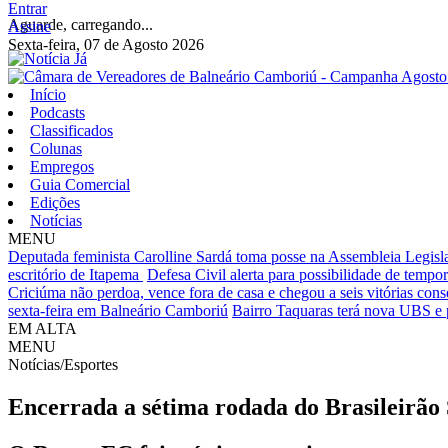
Entrar
Aguarde, carregando...
Assine
Sexta-feira, 07 de Agosto 2026
Início
Podcasts
Classificados
Colunas
Empregos
Guia Comercial
Edições
Notícias
MENU
Deputada feminista Carolline Sardá toma posse na Assembleia Legislat
escritório de Itapema
Defesa Civil alerta para possibilidade de tempora
Criciúma não perdoa, vence fora de casa e chegou a seis vitórias cons
sexta-feira em Balneário Camboriú
Bairro Taquaras terá nova UBS e 
EM ALTA
MENU
Notícias/Esportes
Encerrada a sétima rodada do Brasileirão 