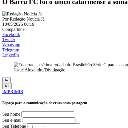
O Barra FC foi o único catarinense a soma
Por
Redação Notícia Já
18/05/2026 00:19
Compartilhe
Facebook
Twitter
Whatsapp
Telegram
LinkedIn
Josué Alexandre/Divulgação
A-
A+
IMPRIMIR
Espaço para a comunicação de erros nesta postagem
Seu nome
Seu e-mail
Seu Telefone