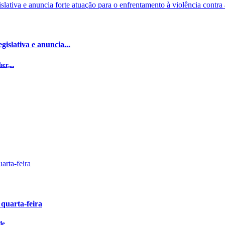
islativa e anuncia...
r,...
 quarta-feira
de