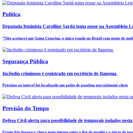
Política
Deputada feminista Carolline Sardá toma posse na Assembleia Leg
”Não aceitarei que Santa Catarina, o único estado no Brasil com nome de mulhe
Segurança Pública
Incêndio criminoso é registrado em escritório de Itapema
Próximo ao imóvel foi localizado um galão de gasolina parcialmente cheio
Previsão do Tempo
Defesa Civil alerta para possibilidade de temporais isolados nesta
Frente fria favorece chuva mais intensa entre o fim da manhã e o início da tar