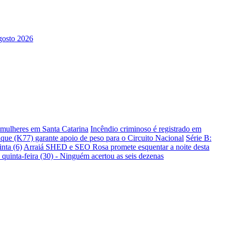
s mulheres em Santa Catarina
Incêndio criminoso é registrado em
ique (K77) garante apoio de peso para o Circuito Nacional
Série B:
nta (6)
Arraiá SHED e SEO Rosa promete esquentar a noite desta
 quinta-feira (30) - Ninguém acertou as seis dezenas