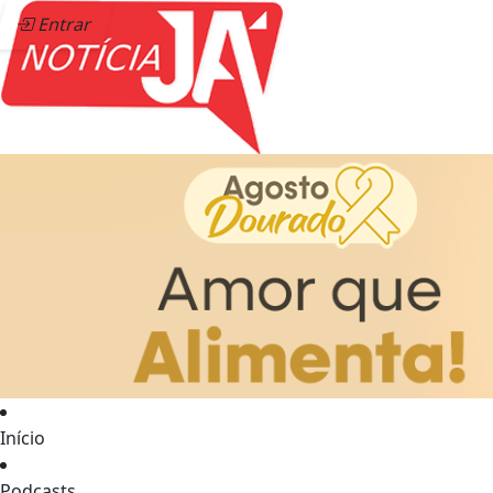
Entrar
Início
Podcasts