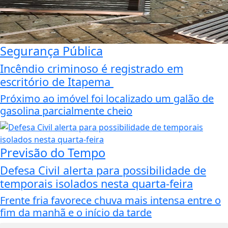
Segurança Pública
Incêndio criminoso é registrado em
escritório de Itapema
Próximo ao imóvel foi localizado um galão de
gasolina parcialmente cheio
Previsão do Tempo
Defesa Civil alerta para possibilidade de
temporais isolados nesta quarta-feira
Frente fria favorece chuva mais intensa entre o
fim da manhã e o início da tarde