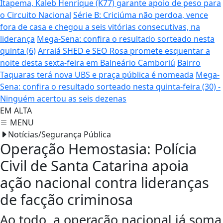
Itapema, Kaleb Henrique (K77) garante apoio de peso para
o Circuito Nacional
Série B: Criciúma não perdoa, vence
fora de casa e chegou a seis vitórias consecutivas, na
liderança
Mega-Sena: confira o resultado sorteado nesta
quinta (6)
Arraiá SHED e SEO Rosa promete esquentar a
noite desta sexta-feira em Balneário Camboriú
Bairro
Taquaras terá nova UBS e praça pública é nomeada
Mega-
Sena: confira o resultado sorteado nesta quinta-feira (30) -
Ninguém acertou as seis dezenas
EM ALTA
MENU
Notícias/Segurança Pública
Operação Hemostasia: Polícia
Civil de Santa Catarina apoia
ação nacional contra lideranças
de facção criminosa
Ao todo, a operação nacional já soma