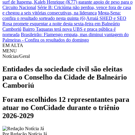
surf de Itapema, Kaleb Henrique (K77) garante apoio de peso para o
Circuito Nacional
Série B: Criciúma não perdoa, vence fora de casa
e chegou a seis vitórias consecutivas, na liderança
Mega-Sena:
confira o resultado sorteado nesta quinta (6)
Arraiá SHED e SEO
Rosa promete esquentar a noite desta sexta-feira em Balneário
Camboriú
Bairro Taquaras terá nova UBS e praça pública é
nomeada
Brasileirão: Flamengo empata, mas diminui vantagem do
Palmeiras - Confira os resultados do domingo
EM ALTA
MENU
Notícias/Geral
Entidades da sociedade civil são eleitas
para o Conselho da Cidade de Balneário
Camboriú
Foram escolhidos 12 representantes para
atuar no ConCidade durante o triênio
2026-2029
Por
Redação Notícia Já