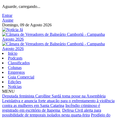
Aguarde, carregando...
Entrar
Assine
Domingo, 09 de Agosto 2026
Início
Podcasts
Classificados
Colunas
Empregos
Guia Comercial
Edições
Notícias
MENU
Deputada feminista Carolline Sardá toma posse na Assembleia
Legislativa e anuncia forte atuação para o enfrentamento à violência
contra as mulheres em Santa Catarina
Incêndio criminoso é
registrado em escritório de Itapema
Defesa Civil alerta para
possibilidade de temporais isolados nesta quarta-feira
Prodígio do