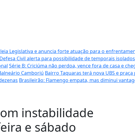
ia Legislativa e anuncia forte atuação para o enfrentamen
Defesa Civil alerta para possibilidade de temporais isolados
onal
Série B: Criciúma não perdoa, vence fora de casa e cheg
 Balneário Camboriú
Bairro Taquaras terá nova UBS e praça
 dezenas
Brasileirão: Flamengo empata, mas diminui vantag
com instabilidade
feira e sábado