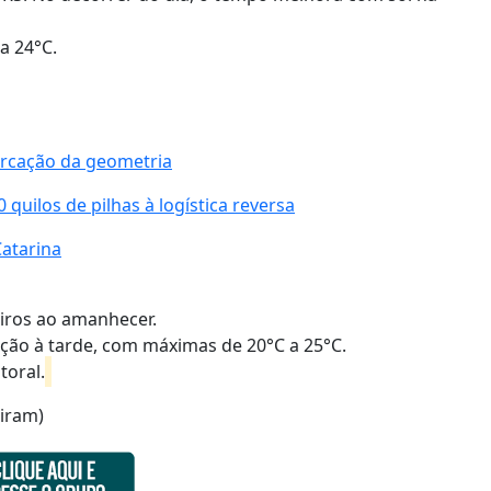
a 24°C.
rcação da geometria
quilos de pilhas à logística reversa
Catarina
iros ao amanhecer.
ção à tarde, com máximas de 20°C a 25°C.
toral.
Ciram)