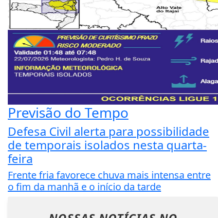
Previsão do Tempo
Defesa Civil alerta para possibilidade
de temporais isolados nesta quarta-
feira
Frente fria favorece chuva mais intensa entre
o fim da manhã e o início da tarde
NOSSAS NOTÍCIAS
NO