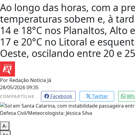
Ao longo das horas, com a pre
temperaturas sobem e, à tard
14 e 18°C nos Planaltos, Alto e
17 e 20°C no Litoral e esque
Oeste, oscilando entre 20 e 25
Por
Redação Notícia Já
28/05/2026 09:35
Facebook
Twitter
Wh
COMPARTILHE
Defesa Civil/Meteorologista: Jéssica Silva
A-
A+