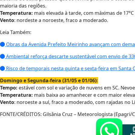
maioria das regiões.
Temperatura:
mais elevada à tarde, com máximas de 17°C 
Vento
: nordeste a noroeste, fraco a moderado.
Leia Também:
Obras da Avenida Prefeito Meirinho avançam com dema
Ambiental reforça descarte sustentável com envio de 330 
Risco de temporais nesta quinta e sexta-feira em Santa 
Domingo e Segunda-feira (31/05 e 01/06):
Tempo:
estável com sol e variação de nuvens em SC. Nevoe
Temperatura:
mais baixa ao amanhecer e com maior eleva
Vento
: noroeste a sul, fraco a moderado, com rajadas no Li
FONTE/CRÉDITOS:
Gilsânia Cruz – Meteorologista (Epagri/