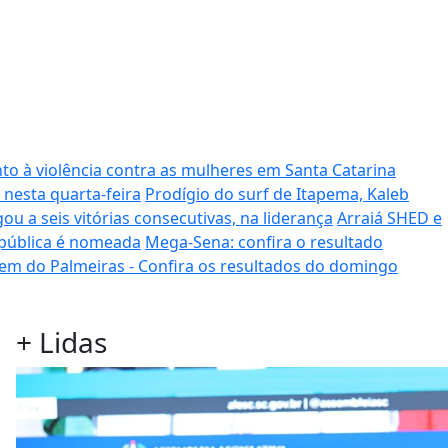
to à violência contra as mulheres em Santa Catarina
 nesta quarta-feira
Prodígio do surf de Itapema, Kaleb
ou a seis vitórias consecutivas, na liderança
Arraiá SHED e
 pública é nomeada
Mega-Sena: confira o resultado
em do Palmeiras - Confira os resultados do domingo
+
Lidas