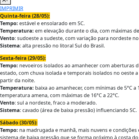
IMPRIMIR
Quinta-feira (28/05):
Tempo:
estável e ensolarado em SC.
Temperatura:
em elevação durante o dia, com máximas de 
Vento
: sudoeste a sudeste, com variação para nordeste no
Sistema
: alta pressão no litoral Sul do Brasil.
Sexta-feira (29/05):
Tempo:
nevoeiros isolados ao amanhecer com aberturas de
estado, com chuva isolada e temporais isolados no oeste a 
partir da noite.
Temperatura:
baixa ao amanhecer, com mínimas de 5°C a 1
temperatura amena, com máximas de 16°C a 22°C.
Vento
: sul a nordeste, fraco a moderado.
Sistema
: cavado (área de baixa pressão) influenciando SC.
Sábado (30/05):
Tempo:
na madrugada e manhã, mais nuvens e condições d
sistema de baixa pressão que se forma próximo à costa do